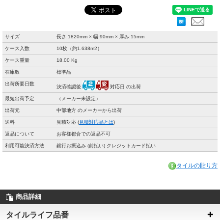
サイズ
長さ:1820mm × 幅:90mm × 厚み:15mm
ケース入数
10枚（約1.638m2）
ケース重量
18.00 Kg
在庫数
標準品
出荷所要日数
決済確認後
対応日 の出荷
最短出荷予定
（メーカー未設定）
出荷元
中部地方 のメーカーから出荷
送料
見積対応 (
見積対応品とは
)
返品について
お客様都合での返品不可
利用可能決済方法
銀行お振込み (前払い) クレジットカード払い
タイルの貼り方
商品詳細
タイルライフ品番