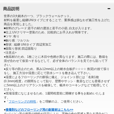
商品説明
世界の3大銘木の一つ、ブラックウォールナット。
材料を厳選し縦継UNIタイプにすることで、重厚感は損なわず施工性を上げた
商品を実現しました。
■材料のグレード:若干の材の濃淡と若干の小節, 白太が入ります。
■仕上:UVクリヤー塗装のため、比較的にお手入れが簡単です。
■ツヤ :有り
■触り感 : ツルツル
■形状 : 縦継 UNIタイプ 四辺実加工
■面取り形状:四辺面取り
<注意点>
●無垢材のため、1枚ごとに木目や色柄が異なります、施工の際には、数箱を
混ぜ合わせて仮並べするなどして、必ず全体のバランスを見てから貼って下
さい。
●反り等の防止のため、厚み12mm以上の耐水合板(F☆☆☆☆ 推奨)の捨て張り
をし、施工方法や湿度に応じて防水シートを敷き込んで下さい。
●湿度によるフローリングの膨張に備え、ジョイント部には「名刺1枚
(0.3mm)程度」の隙間をとって貼り、壁際やサッシ・敷居などにも密着させず
に5mm以上のクリアランスを確保して、幅木やコーキングなどで処理してく
ださい。
●現場湿度になじませるため、1週間程度前に開梱する事をお勧めいたしま
す。
●「
フローリングの特性
」をご理解の上、ご使用ください。
●
接着剤などのフローリング用の副資材はこちら>>
※パソコン等の画面の特性や設定により、実物の色や質感と異なる場合がご