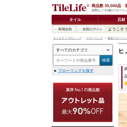
商品数 35,000
吉野ヒノキ(桧)フローリン
タイル
石材
ようこそ 
タイルライフのトップ
＞
フローリング
＞
無垢フローリ
ヒ
フローリングを探す