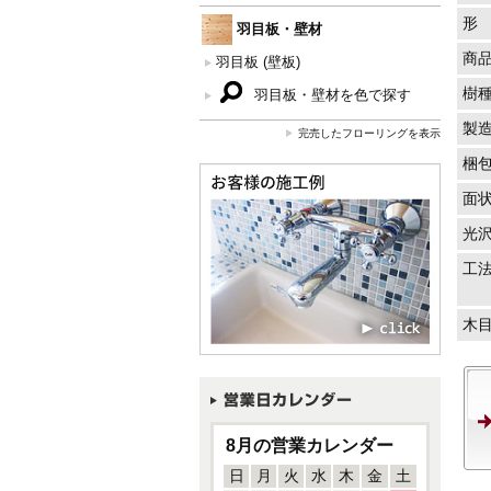
形
羽目板・壁材
商
羽目板 (壁板)
樹
羽目板・壁材を色で探す
製
完売したフローリングを表示
梱
面
光
工
木
8月の営業カレンダー
日
月
火
水
木
金
土