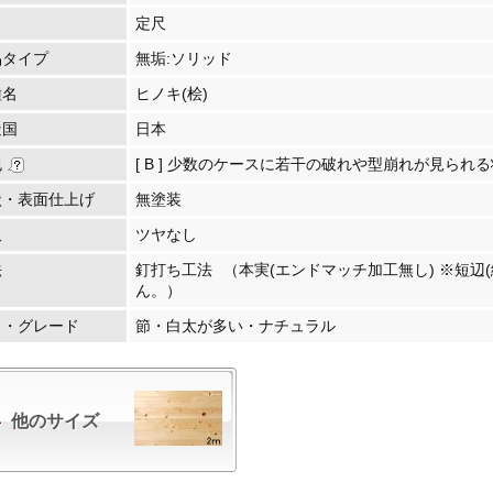
定尺
品タイプ
無垢:ソリッド
種名
ヒノキ(桧)
造国
日本
包
[ B ] 少数のケースに若干の破れや型崩れが見られ
状・表面仕上げ
無塗装
沢
ツヤなし
法
釘打ち工法
（本実(エンドマッチ加工無し) ※短辺
ん。）
目・グレード
節・白太が多い・ナチュラル
他のサイズ