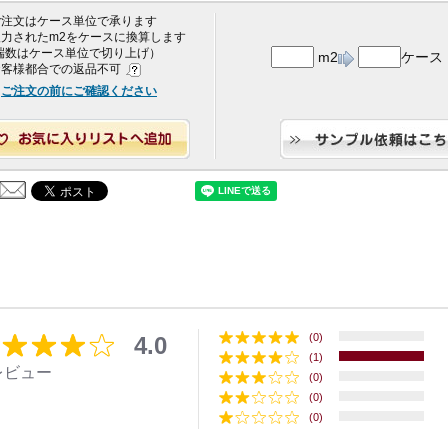
 ご注文はケース単位で承ります
 入力されたm2をケースに換算します
端数はケース単位で切り上げ）
m2
ケース
 お客様都合での返品不可
ご注文の前にご確認ください
(0)
4.0
(1)
レビュー
(0)
(0)
(0)