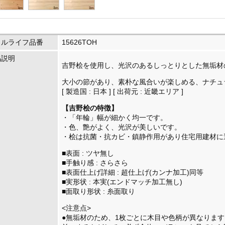
イルライフ品番
15626TOH
品説明
吉野桧を使用し、光沢のあるしっとりとした無垢材
大小の節があり、素朴な風合いが楽しめる、ナチュ
[ 製造国 : 日本 ] [ 出荷元 : 近畿エリア ]
【吉野桧の特徴】
・「年輪」幅が細かく均一です。
・色、艶がよく、光沢が美しいです。
・桧は抗菌・抗カビ・鎮静作用があり住宅用建材に
■表面 : ツヤ無し
■手触り感 : さらさら
■表面仕上げ詳細 : 超仕上げ(カンナ加工)同等
■実形状 : 本実(エンドマッチ加工無し)
■面取り形状 : 糸面取り
<注意点>
●無垢材のため、1枚ごとに木目や色柄が異なりま