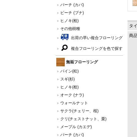
バーチ (カバ)
ビーチ (ブナ)
ヒノキ(桧)
タ
その他樹種
商
出荷の早い複合フローリング
複合フローリングを色で探す
無垢フローリング
パイン(松)
スギ(杉)
ヒノキ(桧)
オーク (ナラ)
ウォールナット
サクラ(チェリー、桜)
クリ(チェストナット、栗)
メープル (カエデ)
バーチ (カバ)