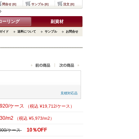
問合せ [0]
サンプル [0]
注文 [0]
ト
ローリング
副資材
ガイド
送料について
サンプル
お問合せ
見積対応品
,920/ケース
（税込 ¥19,712/ケース）
430/m2
（税込 ¥5,973/m2）
10％OFF
,000/ケース