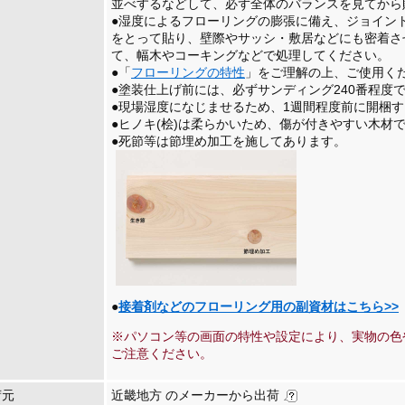
並べするなどして、必ず全体のバランスを見てから
●湿度によるフローリングの膨張に備え、ジョイント部
をとって貼り、壁際やサッシ・敷居などにも密着さ
て、幅木やコーキングなどで処理してください。
●「
フローリングの特性
」をご理解の上、ご使用く
●塗装仕上げ前には、必ずサンディング240番程度
●現場湿度になじませるため、1週間程度前に開梱
●ヒノキ(桧)は柔らかいため、傷が付きやすい木材
●死節等は節埋め加工を施してあります。
●
接着剤などのフローリング用の副資材はこちら>>
※パソコン等の画面の特性や設定により、実物の色
ご注意ください。
荷元
近畿地方 のメーカーから出荷