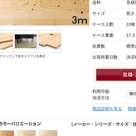
送料
見積
サイズ
長さ:
ケース入数
10枚
ケース重量
17.3
在庫数
標準
クリックして拡大イメージを表示
出荷所要日数
決済
利用可能
決済方法
商品説明を見る
関
（メーカー・シリーズ・サイズ・