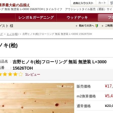
品 業界最大級の品揃え
グ 無垢 無塗装 L=3000 15626TOH | タイルライフ アウトレットタイル販売（通販）サイ
レンガ＆ガーデニング
ウッドデッキ
フ
ゲスト 様
初めての方へ
ご利用
ング
＞
ヒノキ(桧)
＞ 吉野ヒノキ(桧)フローリング 無垢 無塗装 L=3000 15626TOH
ノキ(桧)
商品名
:
吉野ヒノキ(桧)フローリング 無垢 無塗装 L=3000
品番
:
15626TOH
1レビュー
¥17
販売価格
¥5,
m2換算価格
¥20
通常価格