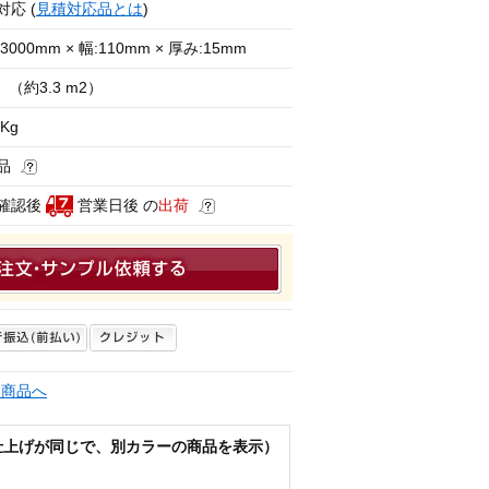
対応 (
見積対応品とは
)
3000mm × 幅:110mm × 厚み:15mm
（約3.3 m2）
 Kg
品
確認後
営業日後 の
出荷
連商品へ
仕上げが同じで、別カラーの商品を表示）