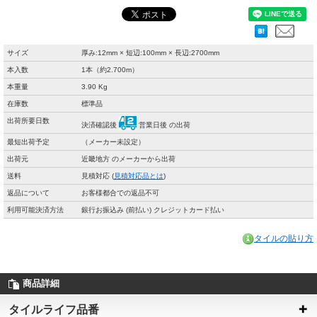
サイズ
厚み:12mm × 短辺:100mm × 長辺:2700mm
本入数
1本（約2.700m）
本重量
3.90 Kg
在庫数
標準品
出荷所要日数
決済確認後
営業日後 の出荷
最短出荷予定
（メーカー未設定）
出荷元
近畿地方 のメーカーから出荷
送料
見積対応 (
見積対応品とは
)
返品について
お客様都合での返品不可
利用可能決済方法
銀行お振込み (前払い) クレジットカード払い
タイルの貼り方
商品詳細
タイルライフ品番