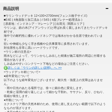
商品説明
■ウリン ウッドデッキ 12×100×2700mm(フェンス格子サイズ)
■E4E ( 4角面取り加工済み ) / S4S ( 4面プレナー処理済み )
[ 原産地 : インドネシア・マレーシア ] [ 出荷元 : 関西エリア ]
ウリンは、鉄の木(アイアンウッド)と呼ばれ長く親しまれてきたウッドデッキ
材です。
海中での耐朽性に優れインドネシアでは海水がかかる住居で使われていま
す。
狂いや伸縮も少なく浮き桟橋や公共事業等に多用されています。
対虫害性も非常に高いハードウッドです。
<ウリン材の注意点>
雨水などによって、ウリンからしみ出した樹液が施工場所の周辺に付着する
場合があります。
しみ込みやすいコンクリート下地などの場合はご注意ください。
詳しくは「ウリンの詳しい説明)」へ >>
<ウッドデッキ材について>
●経年変化について
以下のような経年変化がございますが、耐久性・強度上の支障はありませ
ん。
・雨や日光のあたる場所では、徐々に銀白色に変化します。
・乾燥と湿潤の繰り返しによって細かな干割れ、ササクレ、反り、ひねり、
収縮が発生します。
●外観について
エクステリア用の天然木材のため、使用に差し支えのない範囲で以下のよう
なものが混ざります。
・木目や色などにバラツキがあります。