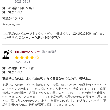
2023-05-17
施工の分類：
自社で施工
施工場所：
屋外
寸法がバラバラ
色がバラバラ
この商品のレビューです：
ウッドデッキ 板材 ウリン 12x100x1800mm(フェン
ス格子サイズ) (メーカー:WRM) 44946WRM
TileLifeカスタマー
購入確認済
2023-03-31
施工の分類：
DIY・工作
施工場所：
屋外
商品そのものは、反りも曲がりもなく良質な物でしたが、管理上…
商品そのものは、反りも曲がりもなく良質な物でしたが、管理上のチョークで
のマーキングが多く、これを消すための作業がかなり大変でした。また、端面
保護のための蝋が、表面までかなりの量で広がっており、これの除去も時間が
かかりました。 とは言え、どちらも商品管理、保護のために必要な事と思いま
すので致し方ないのかなと。 あと、重量物なのでこれも仕方ないのですが、商
品がお安いが故に、送料が高額に感じてしまいました。