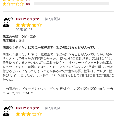
(0)
TileLifeカスタマー
購入確認済
2025-03-16
施工の分類：
DIY・工作
施工場所：
屋外
問題なく使えた。10枚に一枚程度で、板の端10?程ヒビが入ってい…
問題なく使えた。10枚に一枚程度で、板の端10?程ヒビが入っていたが、端を
切り落として使ったので問題なかった。 使った時の感想:切断、穴あけなどは、
普段使っているステンレス用の工具を使うと、檜やツーバイフォー材の加工よ
りもやりやすく、綺麗にできた。ただ、タッピングネジを2,3回繰り返して締め
付けるとバカになってしまうことがあるので注意が必要。塗装は、ウレタン塗
料(クリヤー)使ったが、サンドペーパーで目荒らししておけば密着性に問題はな
かった。
この商品のレビューです：
ウッドデッキ 板材 ウリン 20x120x1200mm (メーカ
ー:WRM) 44108WRM
TileLifeカスタマー
購入確認済