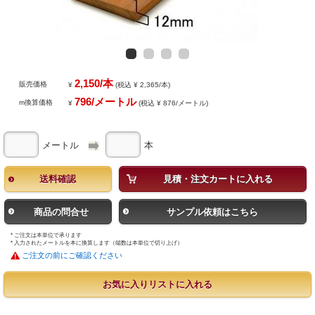
2,150/本
販売価格
¥
(税込 ¥ 2,365/本)
796/メートル
m換算価格
¥
(税込 ¥ 876/メートル)
メートル
本
送料確認
見積・注文カートに入れる
商品の問合せ
サンプル依頼はこちら
* ご注文は本単位で承ります
* 入力されたメートルを本に換算します（端数は本単位で切り上げ）
ご注文の前にご確認ください
お気に入りリストに入れる