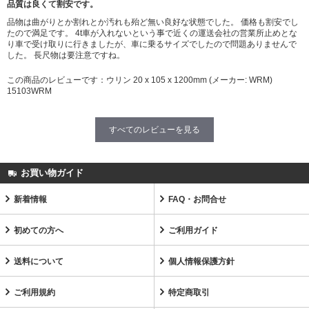
品質は良くて割安です。
品物は曲がりとか割れとか汚れも殆ど無い良好な状態でした。 価格も割安でし
たので満足です。 4t車が入れないという事で近くの運送会社の営業所止めとな
り車で受け取りに行きましたが、車に乗るサイズでしたので問題ありませんで
した。 長尺物は要注意ですね。
この商品のレビューです：
ウリン 20 x 105 x 1200mm (メーカー: WRM)
15103WRM
すべてのレビューを見る
お買い物ガイド
新着情報
FAQ・お問合せ
初めての方へ
ご利用ガイド
送料について
個人情報保護方針
ご利用規約
特定商取引