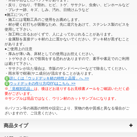
・反り、ひねり、干割れ、ヒビ、トゲ、ササクレ、虫食い、ピンホールなど
・プレナー跡、キズ、しみ、汚れ、日焼けムラなど
●施工について
・施工には電動工具のご使用をお薦めします。
・材が硬く釘打ちが困難なため、先に道穴をあけて、ステンレス製のビスを
使用して下さい。
・加工時に出るおがくずで、人によってかぶれることがあります。
・金属類を直接デッキ材の上に置かないでください。デッキ材が黒ずむこと
があります。
●ご使用上の注意
・厚みが薄い為、床材としての使用はお控えください。
・トゲやささくれで怪我をする恐れがありますので、素手や素足でのご利用
は避けて下さい。
・ササクレが出た場合は、市販のサンドペーパーなどで除去してください。
・雨水等で樹液(ヤニ成分)が流出することがあります。
詳しくは「ウッドデッキ材の特性と品質」へ >>
ウッドデッキの作り方(DIY)はこちら >>
※
「見積対応品」
は、後ほどお送りするお見積書メールをご確認いただく必
要がございます。
※サンプルは現品ではなく、ウリン材のカットサンプルになります。
※パソコン等の画面の特性や設定により、実物の色や質感と異なる場合がご
ざいますので、ご注意ください。
商品タイプ