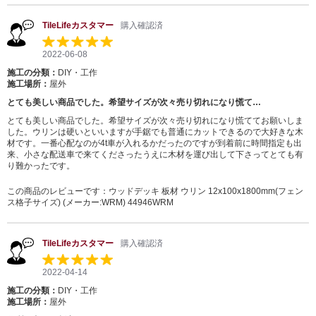
TileLifeカスタマー
購入確認済
2022-06-08
施工の分類：
DIY・工作
施工場所：
屋外
とても美しい商品でした。希望サイズが次々売り切れになり慌て…
とても美しい商品でした。希望サイズが次々売り切れになり慌ててお願いしま
した。ウリンは硬いといいますが手鋸でも普通にカットできるので大好きな木
材です。一番心配なのが4t車が入れるかだったのですが到着前に時間指定も出
来、小さな配送車で来てくださったうえに木材を運び出して下さってとても有
り難かったです。
この商品のレビューです：
ウッドデッキ 板材 ウリン 12x100x1800mm(フェン
ス格子サイズ) (メーカー:WRM) 44946WRM
TileLifeカスタマー
購入確認済
2022-04-14
施工の分類：
DIY・工作
施工場所：
屋外