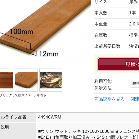
サイズ
厚み:
本入数
1本
本重量
2.6 
在庫数
標準
出荷所要日数
決済
利用可能
決済方法
クリックして拡大イメージを表示
商品説明を見る
関
イルライフ品番
44946WRM
品説明
■ウリン ウッドデッキ 12×100×1800mm(フェンス
■E4E ( 4角面取り加工済み ) / S4S ( 4面プレナー処