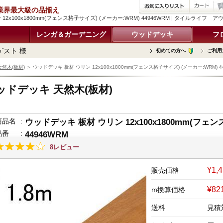
品 業界最大級の品揃え
12x100x1800mm(フェンス格子サイズ) (メーカー:WRM) 44946WRM | タイルラ
レンガ＆ガーデニング
ウッドデッキ
フ
ゲスト 様
初めての方へ
ご利用
然木(板材)
＞ ウッドデッキ 板材 ウリン 12x100x1800mm(フェンス格子サイズ) (メーカー:WRM) 4
ッドデッキ 天然木(板材)
商品名
:
ウッドデッキ 板材 ウリン 12x100x1800mm(フェン
品番
:
44946WRM
8レビュー
¥1,
販売価格
¥8
m換算価格
送料
見積