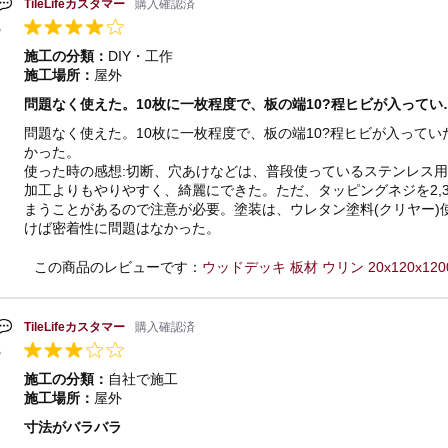
TileLifeカスタマー
購入確認済
施工の分類：
DIY・工作
施工場所：
屋外
問題なく使えた。10枚に一枚程度で、板の端10?程ヒビが入ってい
問題なく使えた。10枚に一枚程度で、板の端10?程ヒビが入って
かった。
使った時の感想:切断、穴あけなどは、普段使っているステンレス
加工よりもやりやすく、綺麗にできた。ただ、タッピングネジを2,
まうことがあるので注意が必要。塗装は、ウレタン塗料(クリヤー)
けば密着性に問題はなかった。
この商品のレビューです：
ウッドデッキ 板材 ウリン 20x120x120
TileLifeカスタマー
購入確認済
施工の分類：
自社で施工
施工場所：
屋外
寸法がバラバラ