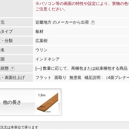
※パソコン等の画面の特性や設定により、実物の色
ご注意ください。
荷元
近畿地方 のメーカーから出荷
品タイプ
板材
質・分類
広葉樹
種名
ウリン
産国
インドネシア
包状態
[―] 数量に応じて、再梱包または結束梱包する商品
状・表面仕上げ
フラット
面取り
無塗装
補足説明 :
（4面プレナー(
他の長さ
 ご注文は本単位で承ります