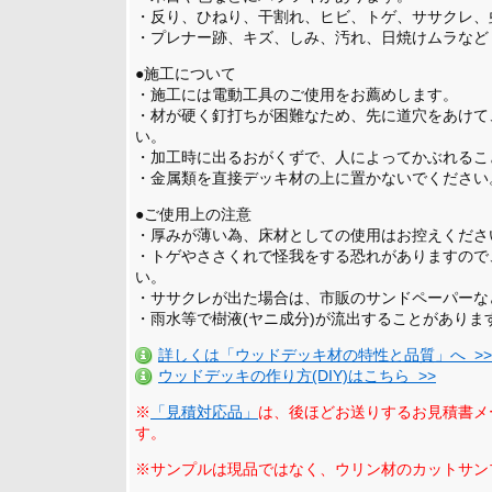
・反り、ひねり、干割れ、ヒビ、トゲ、ササクレ、
・プレナー跡、キズ、しみ、汚れ、日焼けムラなど
●施工について
・施工には電動工具のご使用をお薦めします。
・材が硬く釘打ちが困難なため、先に道穴をあけて
い。
・加工時に出るおがくずで、人によってかぶれるこ
・金属類を直接デッキ材の上に置かないでください
●ご使用上の注意
・厚みが薄い為、床材としての使用はお控えくださ
・トゲやささくれで怪我をする恐れがありますので
い。
・ササクレが出た場合は、市販のサンドペーパーな
・雨水等で樹液(ヤニ成分)が流出することがありま
詳しくは「ウッドデッキ材の特性と品質」へ >>
ウッドデッキの作り方(DIY)はこちら >>
※
「見積対応品」
は、後ほどお送りするお見積書メ
す。
※サンプルは現品ではなく、ウリン材のカットサン