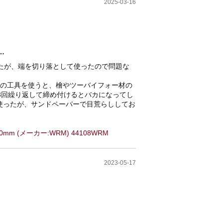
2025-03-16
…
いたが、端を切り落として使ったので問題な
用の工具を使うと、檜やツーバイフォー材の
3回繰り返して締め付けるとバカになってし
使ったが、サンドペーパーで目荒らししてお
0mm (メーカー:WRM) 44108WRM
2023-05-17