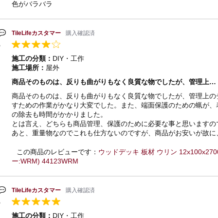
色がバラバラ
TileLifeカスタマー
購入確認済
施工の分類：
DIY・工作
施工場所：
屋外
商品そのものは、反りも曲がりもなく良質な物でしたが、管理上…
商品そのものは、反りも曲がりもなく良質な物でしたが、管理上の
すための作業がかなり大変でした。また、端面保護のための蝋が、
の除去も時間がかかりました。
とは言え、どちらも商品管理、保護のために必要な事と思いますの
あと、重量物なのでこれも仕方ないのですが、商品がお安いが故に
この商品のレビューです：
ウッドデッキ 板材 ウリン 12x100x2
ー:WRM) 44123WRM
TileLifeカスタマー
購入確認済
施工の分類：
DIY・工作