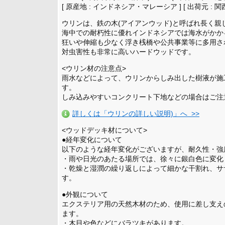
[ 原産地 : インドネシア・マレーシア ] [ 出荷元 : 関
ウリンは、鉄の木(アイアンウッド)と呼ばれ長く
海中での耐朽性に優れインドネシアでは海水がかか
狂いや伸縮も少なく浮き桟橋や公共事業等に多用さ
対虫害性も非常に高いハードウッドです。
<ウリン材の注意点>
雨水などによって、ウリンからしみ出した樹液が施
す。
しみ込みやすいコンクリート下地などの場合はご注
詳しくは「ウリンの詳しい説明)」へ >>
<ウッドデッキ材について>
●経年変化について
以下のような経年変化がございますが、耐久性・強
・雨や日光のあたる場所では、徐々に銀白色に変化
・乾燥と湿潤の繰り返しによって細かな干割れ、サ
す。
●外観について
エクステリア用の天然木材のため、使用に差し支え
ます。
・木目や色などにバラツキがあります。