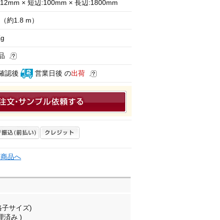
12mm × 短辺:100mm × 長辺:1800mm
（約1.8 m）
Kg
品
確認後
営業日後 の
出荷
連商品へ
格子サイズ)
理済み )