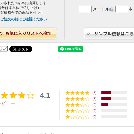
 入力されたmを本に換算します
端数は本単位で切り上げ）
メートル
本
 お客様都合での返品不可
ご注文の前にご確認ください
(3)
4.1
(3)
レビュー
(2)
(0)
(0)