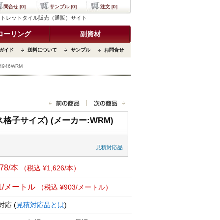
問合せ [0]
サンプル [0]
注文 [0]
イフ アウトレットタイル販売（通販）サイト
ローリング
副資材
ガイド
送料について
サンプル
お問合せ
4946WRM
ス格子サイズ) (メーカー:WRM)
見積対応品
478/本
（税込 ¥1,626/本）
21/メートル
（税込 ¥903/メートル）
対応 (
見積対応品とは
)