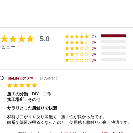
(1)
5.0
(0)
レビュー
(0)
(0)
(0)
TileLifeカスタマー
購入確認済
施工の分類：
DIY・工作
施工場所：
その他
サラリとした肌触りで快適
材料は曲がりや反り等無く、施工性が良かったです。
白系で部屋が明るくなったのと、使用感も肌触りが良く快適です。