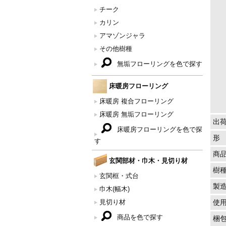
チーク
カリン
アマゾンジャラ
その他樹種
無垢フローリングを色で探す
床暖房フローリング
床暖房 複合フローリング
床暖房 無垢フローリング
出
床暖房フローリングを色で探
形
す
商
玄関部材・巾木・見切り材
樹
玄関框・式台
製
巾木(幅木)
見切り材
使
商品を色で探す
梱