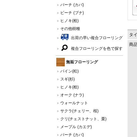
バーチ (カバ)
ビーチ (ブナ)
ヒノキ(桧)
その他樹種
タ
出荷の早い複合フローリング
商
複合フローリングを色で探す
無垢フローリング
パイン(松)
スギ(杉)
ヒノキ(桧)
オーク (ナラ)
ウォールナット
サクラ(チェリー、桜)
クリ(チェストナット、栗)
メープル (カエデ)
バーチ (カバ)