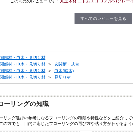
この商品のレビューです：
丸玉木材 ニドムエコ リアルS (グレーイッシ
すべてのレビューを見る
関部材・巾木・見切り材
関部材・巾木・見切り材
玄関框・式台
関部材・巾木・見切り材
巾木(幅木)
関部材・巾木・見切り材
見切り材
ローリングの知識
ーリング選びの参考になるフローリングの種類や特性などをご紹介して
ての方でも、目的に応じたフローリングの選び方や貼り方がわかるよう