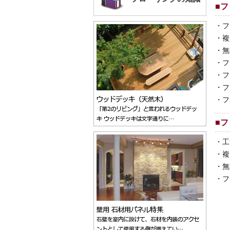
■
フ
・
フ
・
複
・
無
・
フ
・
フ
・
フ
・
フ
■
フ
・
工
・
複
・
無
・
フ