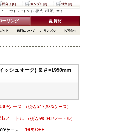
問合せ [0]
サンプル [0]
注文 [0]
タイルライフ アウトレットタイル販売（通販）サイト
ローリング
副資材
ガイド
送料について
サンプル
お問合せ
ッシュオーク) 長さ=1950mm
,030/ケース
（税込 ¥17,633/ケース）
221/メートル
（税込 ¥9,043/メートル）
16％OFF
,000/ケース