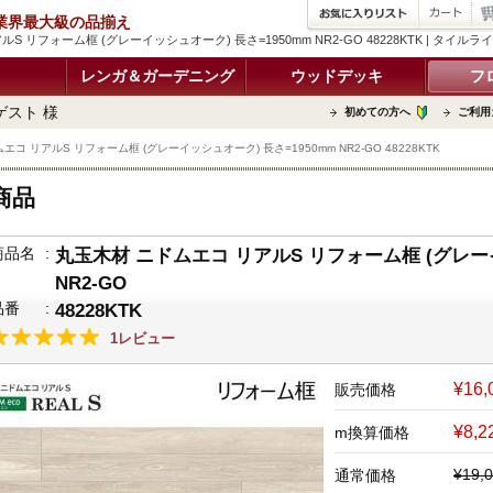
品 業界最大級の品揃え
S リフォーム框 (グレーイッシュオーク) 長さ=1950mm NR2-GO 48228KTK | 
レンガ＆ガーデニング
ウッドデッキ
フ
ゲスト 様
初めての方へ
ご利用
コ リアルS リフォーム框 (グレーイッシュオーク) 長さ=1950mm NR2-GO 48228KTK
商品
商品名
:
丸玉木材 ニドムエコ リアルS リフォーム框 (グレーイ
NR2-GO
品番
:
48228KTK
1レビュー
¥16
販売価格
¥8,
m換算価格
¥19
通常価格