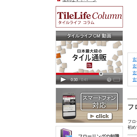
玄
玄
玄
玄
フ
フロ
初め
フローリングの知識