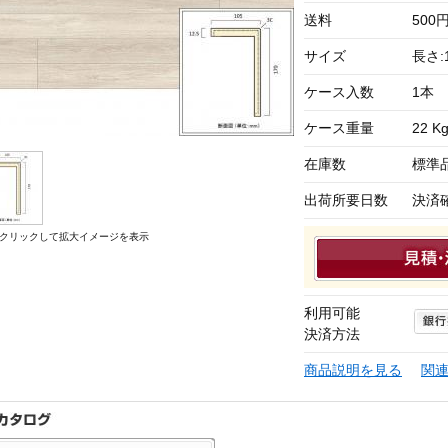
送料
50
サイズ
長さ:1
ケース入数
1本
ケース重量
22 K
在庫数
標準
出荷所要日数
決済
クリックして拡大イメージを表示
利用可能
決済方法
商品説明を見る
関