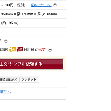
0円～700円（税別）
送料について
950mm × 幅:170mm × 厚み:105mm
（約1.95 m）
g
品
確認後
対応日 の
出荷
連商品へ