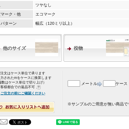
沢
ツヤなし
定マーク・他
エコマーク
・パターン
幅広（120ミリ以上）
他のサイズ
役物
 ご注文はケース単位で承ります
 入力されたmをケースに換算します
端数はケース単位で切り上げ）
メートル
ケース
 お客様都合での返品不可
ご注文の前にご確認ください
※サンプルのご用意が無い商品で