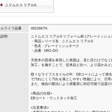
ニドムエコ リアルS
イルライフ品番
48228KTK
品説明
ニドムエコ リアルS リフォーム框 (グレーイッシュオー
・商品シリーズ名 : ニドムエコ リアルS
・色名 : グレーイッシュオーク
・品番 : NR2-GO
天然木の質感を表現した表面は、見た目だけでなく
加工」を施すことで、従来品と比べ、より温かみと
様々なライフスタイルの中、EBコートによって発
で汚れにくく汚れを落としやすい性能により、日常
また、独自の製法により床暖房に対応可能で品質の
<商品の仕様>
EBコート・ウッドタッチ加工
<注意事項>