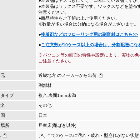
●本製品はキズつきにくく、凹みにくい製品ですが
●本製品はワックス不要です。ワックスなどを塗布
注意ください。
●商品特性をご了解の上ご使用ください。
※数量が多い場合は分納になる場合がございます。
●
接着剤などのフローリング用の副資材はこちら>>
●
ご注文数が10ケース以上の場合は、分割配送にな
※パソコン等の画面の特性や設定により、実物の色
ご注意ください。
荷元
近畿地方 のメーカーから出荷
副部材
品タイプ
複合:表面1mm未満
種名
その他
造国
日本
用場所
居室床(靴ばき以外)
包
[ A ] 全てのケースに汚れ・破れ・型崩れがない状態