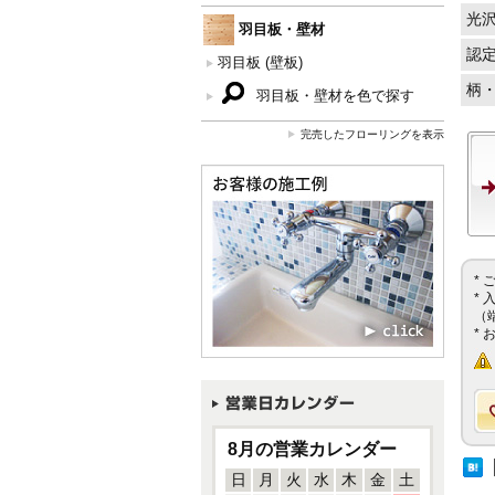
光
羽目板・壁材
認
羽目板 (壁板)
柄
羽目板・壁材を色で探す
完売したフローリングを表示
*
*
（
*
8月の営業カレンダー
日
月
火
水
木
金
土