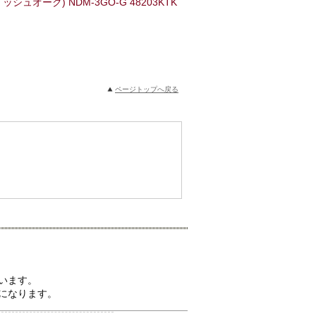
ュオーク) NDM-3GO-G 48203KTK
ページトップへ戻る
います。
になります。