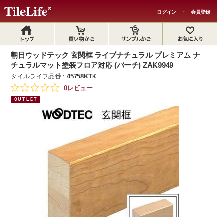
ログイン
・
会員登録
朝日ウッドテック 玄関框 ライブナチュラル プレミアム ナ
チュラルマット塗装フロア対応 (バーチ) ZAK9949
タイルライフ品番 :
45758KTK
0レビュー
OUTLET