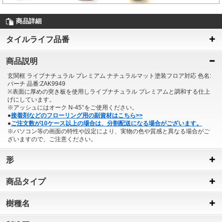
商品詳細
タイルライフ品番
商品説明
玄関框 ライブナチュラル プレミアム ナチュラルマット塗装フロア対応 色名:
バーチ 品番:ZAK9949
※表面に厚めの突き板を使用しライブナチュラル プレミアムと調和する仕上
げにしています。
※アッシュにはオーク N-45°をご使用ください。
●
接着剤などのフローリング用の副資材はこちら>>
●
ご注文数が10ケース以上の場合は、分割配送になる場合がございます。
※パソコン等の画面の特性や設定により、実物の色や質感と異なる場合がご
ざいますので、ご注意ください。
形
商品タイプ
樹種名