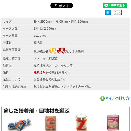
サイズ
長さ:2950mm × 幅:90mm × 厚み:150mm
ケース入数
1本（約2.950m）
ケース重量
25.10 Kg
在庫数
標準品
出荷所要日数
決済確認後
対応日 の出荷
最短出荷予定
（メーカー未設定）
出荷元
近畿地方 のメーカーから出荷
送料
送料込み
(一部地域を除く)
返品について
お客様都合での返品不可
利用可能決済方法
銀行お振込み (前払い) クレジットカード払い
タイルの貼り方