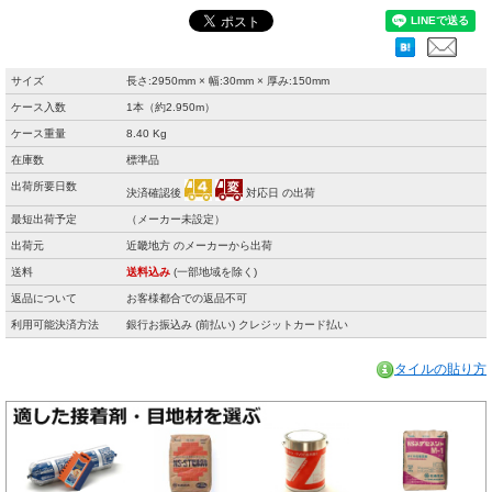
サイズ
長さ:2950mm × 幅:30mm × 厚み:150mm
ケース入数
1本（約2.950m）
ケース重量
8.40 Kg
在庫数
標準品
出荷所要日数
決済確認後
対応日 の出荷
最短出荷予定
（メーカー未設定）
出荷元
近畿地方 のメーカーから出荷
送料
送料込み
(一部地域を除く)
返品について
お客様都合での返品不可
利用可能決済方法
銀行お振込み (前払い) クレジットカード払い
タイルの貼り方