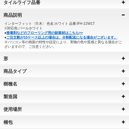
タイルライフ品番
商品説明
インターフィット〈巾木〉 色名:ホワイト 品番:IFH-22W1T
※対応色:パールホワイト
●
接着剤などのフローリング用の副資材はこちら>>
●
ご注文数が10ケース以上の場合は、分割配送になる場合がございます。
※パソコン等の画面の特性や設定により、実物の色や質感と異なる場合がご
ざいますので、ご注意ください。
形
商品タイプ
樹種名
製造国
使用場所
梱包