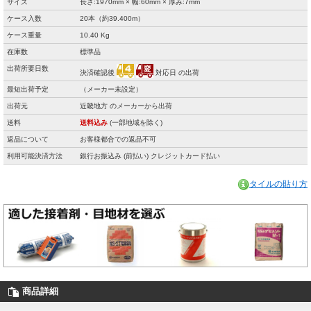
サイズ
長さ:1970mm × 幅:60mm × 厚み:7mm
ケース入数
20本（約39.400m）
ケース重量
10.40 Kg
在庫数
標準品
出荷所要日数
決済確認後
対応日 の出荷
最短出荷予定
（メーカー未設定）
出荷元
近畿地方 のメーカーから出荷
送料
送料込み
(一部地域を除く)
返品について
お客様都合での返品不可
利用可能決済方法
銀行お振込み (前払い) クレジットカード払い
タイルの貼り方
商品詳細