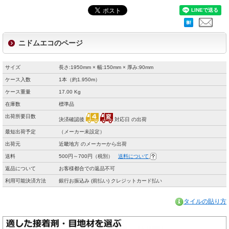
ニドムエコのページ
サイズ
長さ:1950mm × 幅:150mm × 厚み:90mm
ケース入数
1本（約1.950m）
ケース重量
17.00 Kg
在庫数
標準品
出荷所要日数
決済確認後
対応日 の出荷
最短出荷予定
（メーカー未設定）
出荷元
近畿地方 のメーカーから出荷
送料
500円～700円（税別）
送料について
返品について
お客様都合での返品不可
利用可能決済方法
銀行お振込み (前払い) クレジットカード払い
タイルの貼り方