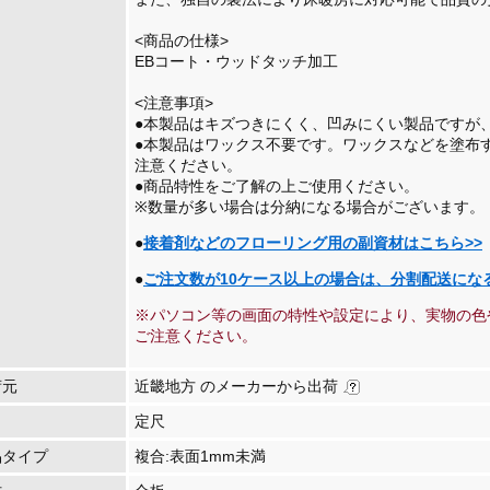
<商品の仕様>
EBコート・ウッドタッチ加工
<注意事項>
●本製品はキズつきにくく、凹みにくい製品ですが
●本製品はワックス不要です。ワックスなどを塗布
注意ください。
●商品特性をご了解の上ご使用ください。
※数量が多い場合は分納になる場合がございます。
●
接着剤などのフローリング用の副資材はこちら>>
●
ご注文数が10ケース以上の場合は、分割配送にな
※パソコン等の画面の特性や設定により、実物の色
ご注意ください。
荷元
近畿地方 のメーカーから出荷
定尺
品タイプ
複合:表面1mm未満