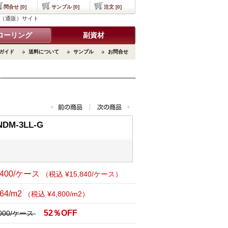
問合せ [0]
サンプル [0]
注文 [0]
販売（通販）サイト
ローリング
副資材
ガイド
送料について
サンプル
お問合せ
M-3LL-G
,400/ケース
（税込 ¥15,840/ケース）
364/m2
（税込 ¥4,800/m2）
52％OFF
,000/ケース