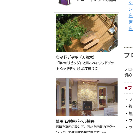
シ
シ
床
床
床
フ
フロ
初め
■
フ
・
フ
・
複
・
無
・
フ
・
フ