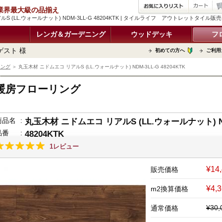
品 業界最大級の品揃え
S (LL.ウォールナット) NDM-3LL-G 48204KTK | タイルライフ アウトレットタイル
レンガ＆ガーデニング
ウッドデッキ
フ
ゲスト 様
初めての方へ
ご利用
リング
＞ 丸玉木材 ニドムエコ リアルS (LL.ウォールナット) NDM-3LL-G 48204KTK
暖房フローリング
商品名
:
丸玉木材 ニドムエコ リアルS (LL.ウォールナット) ND
品番
:
48204KTK
1レビュー
¥14
販売価格
¥4,
m2換算価格
¥30
通常価格