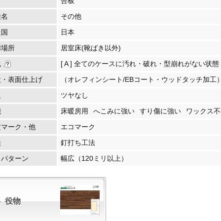
材
合板
種名
その他
造国
日本
用場所
居室床(靴ばき以外)
包
[ A ] 全てのケースに汚れ・破れ・型崩れがない状態
状・表面仕上げ
（オレフィンシート/EBコート・ウッドタッチ加工
沢
ツヤなし
能
床暖房用
へこみに強い
すり傷に強い
ワックス不
定マーク・他
エコマーク
法
釘打ち工法
・パターン
幅広（120ミリ以上）
役物