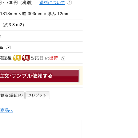
0円～700円（税別）
送料について
1818mm × 幅:303mm × 厚み:12mm
（約3.3 m2）
g
品
確認後
対応日 の
出荷
連商品へ