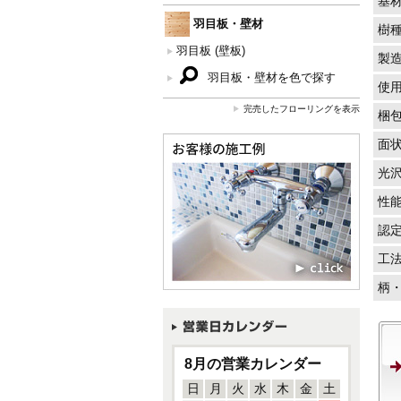
基
羽目板・壁材
樹
羽目板 (壁板)
製
羽目板・壁材を色で探す
使
完売したフローリングを表示
梱
面
光
性
認
工
柄
8月の営業カレンダー
日
月
火
水
木
金
土