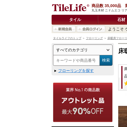
商品数 35,000
丸玉木材 ニドムエコ リアル
タイル
石材
ようこそ 
タイルライフのトップ
＞
フローリング
＞
床暖房フロー
床
フローリングを探す