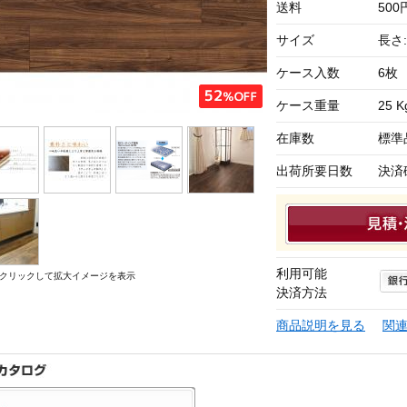
送料
50
サイズ
長さ:
ケース入数
6枚
ケース重量
25 K
在庫数
標準
出荷所要日数
決済
利用可能
クリックして拡大イメージを表示
決済方法
商品説明を見る
関