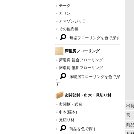
チーク
カリン
アマゾンジャラ
その他樹種
無垢フローリングを色で探す
床暖房フローリング
床暖房 複合フローリング
床暖房 無垢フローリング
床暖房フローリングを色で探
す
玄関部材・巾木・見切り材
玄関框・式台
出
巾木(幅木)
形
見切り材
商
商品を色で探す