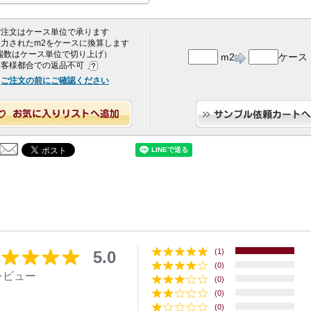
 ご注文はケース単位で承ります
 入力されたm2をケースに換算します
端数はケース単位で切り上げ）
m2
ケース
 お客様都合での返品不可
ご注文の前にご確認ください
(1)
5.0
(0)
レビュー
(0)
(0)
(0)