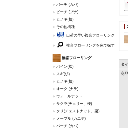
バーチ (カバ)
ビーチ (ブナ)
ヒノキ(桧)
その他樹種
出荷の早い複合フローリング
複合フローリングを色で探す
無垢フローリング
タ
パイン(松)
商
スギ(杉)
ヒノキ(桧)
オーク (ナラ)
ウォールナット
サクラ(チェリー、桜)
クリ(チェストナット、栗)
メープル (カエデ)
バーチ (カバ)