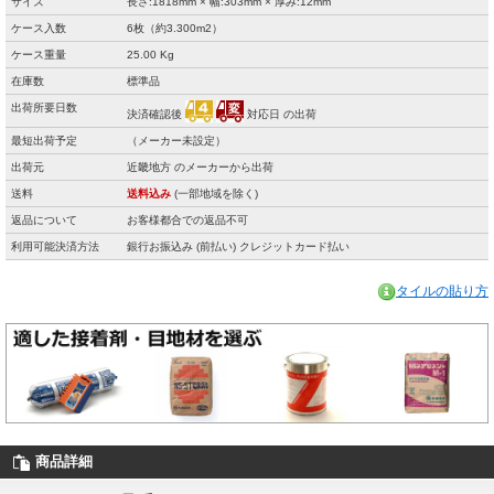
サイズ
長さ:1818mm × 幅:303mm × 厚み:12mm
ケース入数
6枚（約3.300m2）
ケース重量
25.00 Kg
在庫数
標準品
出荷所要日数
決済確認後
対応日 の出荷
最短出荷予定
（メーカー未設定）
出荷元
近畿地方 のメーカーから出荷
送料
送料込み
(一部地域を除く)
返品について
お客様都合での返品不可
利用可能決済方法
銀行お振込み (前払い) クレジットカード払い
タイルの貼り方
商品詳細