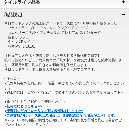
タイルライフ品番
商品説明
朝日ウッドテックの最上級グレードで、表面に2ミリ厚の挽き板を使った「ラ
イブナチュラル プレミアム」のスタンダードシリーズ
・商品シリーズ名:ライブナチュラル プレミアム(スタンダード)
・色名:アッシュ
・タイプ:2Pタイプ
・品番:PMT2KJ10S
【ピュアな天然木を贅沢に使用した無垢材挽き板化粧フロア】
混じり気のないピュアな天然木の「無垢材」を贅沢に使用した銘木の美しさ
と、床暖房対応、耐久性などの機能面を併せ持ちます。
朝日ウッドテック史上最高の無垢材挽き板化粧フロアです。
<注意点>
●天然木特有の色柄があり、製品一枚ごとにその見え方にもバラつきがござい
ます。
●施工の際は、仮並べするなどして必ず全体のバランスを見てから貼って下さ
い。
●商品特性をご了解の上ご使用ください。
●
玄関框などはこちら >>
●
接着剤などのフローリング用の副資材はこちら>>
●
ご注文数が10ケース以上の場合は、分割配送になる場合がございます。
※パソコン等の画面の特性や設定により、実物の色や質感と異なる場合がご
ざいますので、ご注意ください。