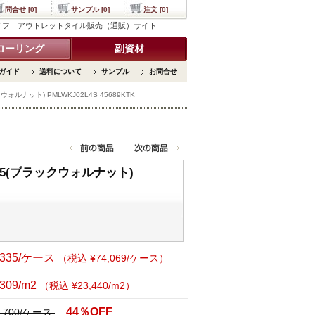
問合せ [0]
サンプル [0]
注文 [0]
タイルライフ アウトレットタイル販売（通販）サイト
ローリング
副資材
ガイド
送料について
サンプル
お問合せ
ナット) PMLWKJ02L4S 45689KTK
5(ブラックウォルナット)
,335/ケース
（税込 ¥74,069/ケース）
,309/m2
（税込 ¥23,440/m2）
44％OFF
9,700/ケース