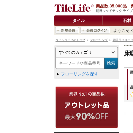
商品数 35,000
朝日ウッドテック ライブナ
タイル
石材
ようこそ 
タイルライフのトップ
＞
フローリング
＞
床暖房フロー
床
フローリングを探す