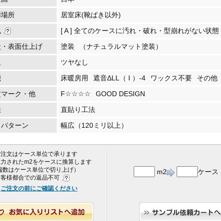
用場所
居室床(靴ばき以外)
包
[ A ] 全てのケースに汚れ・破れ・型崩れがない状態
状・表面仕上げ
塗装
（ナチュラルマット塗装）
沢
ツヤなし
能
床暖房用
遮音ΔLL（ I ）-4
ワックス不要
その他
定マーク・他
F☆☆☆☆
GOOD DESIGN
法
直貼り工法
・パターン
幅広（120ミリ以上）
 ご注文はケース単位で承ります
 入力されたm2をケースに換算します
端数はケース単位で切り上げ）
m2
ケース
 お客様都合での返品不可
ご注文の前にご確認ください