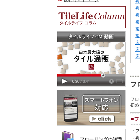
複
複
複
複
複
複
床
床
床
フ
フロ
初め
■
フ
・
フ
・
複
フローリングの知識