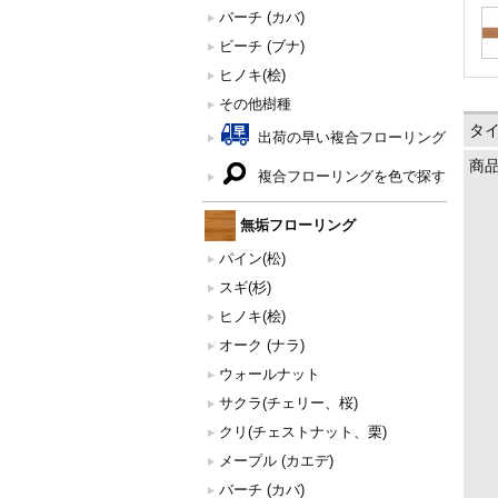
バーチ (カバ)
ビーチ (ブナ)
ヒノキ(桧)
その他樹種
タ
出荷の早い複合フローリング
商
複合フローリングを色で探す
無垢フローリング
パイン(松)
スギ(杉)
ヒノキ(桧)
オーク (ナラ)
ウォールナット
サクラ(チェリー、桜)
クリ(チェストナット、栗)
メープル (カエデ)
バーチ (カバ)