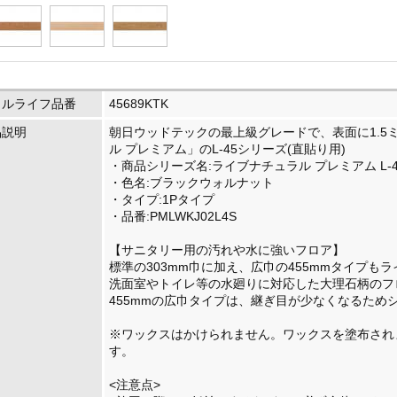
イルライフ品番
45689KTK
品説明
朝日ウッドテックの最上級グレードで、表面に1.5
ル プレミアム」のL-45シリーズ(直貼り用)
・商品シリーズ名:ライブナチュラル プレミアム L-
・色名:ブラックウォルナット
・タイプ:1Pタイプ
・品番:PMLWKJ02L4S
【サニタリー用の汚れや水に強いフロア】
標準の303mm巾に加え、広巾の455mmタイプも
洗面室やトイレ等の水廻りに対応した大理石柄の
455mmの広巾タイプは、継ぎ目が少なくなるた
※ワックスはかけられません。ワックスを塗布され
す。
<注意点>