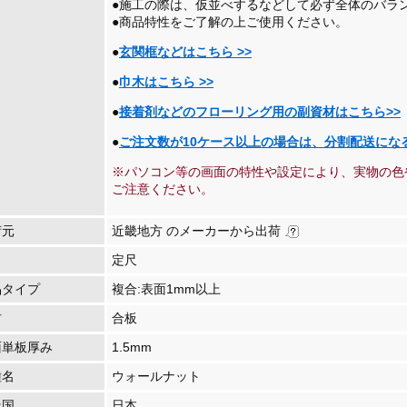
●施工の際は、仮並べするなどして必ず全体のバラ
●商品特性をご了解の上ご使用ください。
●
玄関框などはこちら >>
●
巾木はこちら >>
●
接着剤などのフローリング用の副資材はこちら>>
●
ご注文数が10ケース以上の場合は、分割配送にな
※パソコン等の画面の特性や設定により、実物の色
ご注意ください。
荷元
近畿地方 のメーカーから出荷
定尺
品タイプ
複合:表面1mm以上
材
合板
面単板厚み
1.5mm
種名
ウォールナット
造国
日本