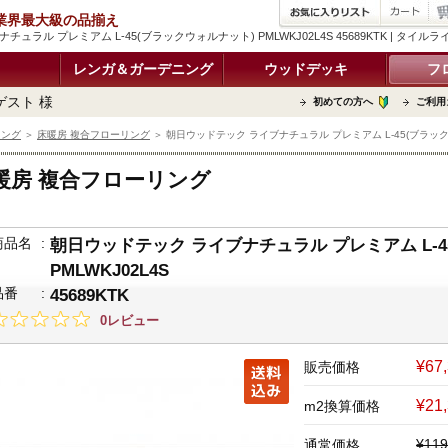
品 業界最大級の品揃え
チュラル プレミアム L-45(ブラックウォルナット) PMLWKJ02L4S 45689KTK | 
レンガ＆ガーデニング
ウッドデッキ
フ
ゲスト 様
初めての方へ
ご利用
リング
＞
床暖房 複合フローリング
＞ 朝日ウッドテック ライブナチュラル プレミアム L-45(ブラックウォル
暖房 複合フローリング
商品名
:
朝日ウッドテック ライブナチュラル プレミアム L-4
PMLWKJ02L4S
品番
:
45689KTK
0レビュー
¥67
販売価格
¥21
m2換算価格
¥11
通常価格