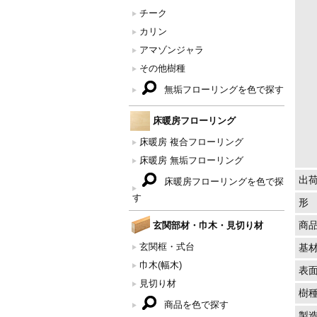
チーク
カリン
アマゾンジャラ
その他樹種
無垢フローリングを色で探す
床暖房フローリング
床暖房 複合フローリング
床暖房 無垢フローリング
出
床暖房フローリングを色で探
す
形
玄関部材・巾木・見切り材
商
玄関框・式台
基
巾木(幅木)
表
見切り材
樹
商品を色で探す
製