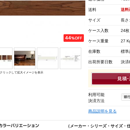
送料
送料
サイズ
長さ:
ケース入数
24枚
ケース重量
27 K
在庫数
標準
出荷所要日数
決済
クリックして拡大イメージを表示
利用可能
決済方法
商品説明を見る
（メーカー・シリーズ・サイズ・