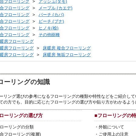
合フローリング
アッシュ(タモ)
合フローリング
メープル (カエデ)
合フローリング
バーチ (カバ)
合フローリング
ビーチ (ブナ)
合フローリング
ヒノキ(桧)
合フローリング
その他樹種
暖房フローリング
暖房フローリング
床暖房 複合フローリング
暖房フローリング
床暖房 無垢フローリング
ローリングの知識
ーリング選びの参考になるフローリングの種類や特性などをご紹介して
ての方でも、目的に応じたフローリングの選び方や貼り方がわかるよう
ローリングの選び方
■
フローリングの
ローリングの分類
・
外観について
合フローリング(複層)
・
ご使用上の注意