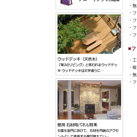
・
無
・
フ
・
フ
・
フ
・
フ
■
フ
・
工
・
複
・
無
・
フ