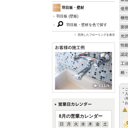
羽目板・壁材
使
羽目板 (壁板)
梱
羽目板・壁材を色で探す
面
完売したフローリングを表示
光
性
認
工
柄
*
*
（
*
8月の営業カレンダー
日
月
火
水
木
金
土