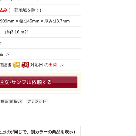
込み
(一部地域を除く)
909mm × 幅:145mm × 厚み:13.7mm
（約3.16 m2）
g
品
確認後
対応日 の
出荷
仕上げが同じで、別カラーの商品を表示）