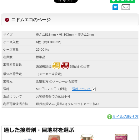
ニドムエコのページ
サイズ
長さ:1818mm × 幅:303mm × 厚み:12mm
ケース入数
6枚（約3.300m2）
ケース重量
25.00 Kg
在庫数
標準品
出荷所要日数
決済確認後
対応日 の出荷
最短出荷予定
（メーカー未設定）
出荷元
近畿地方 のメーカーから出荷
送料
500円～700円（税別）
送料について
返品について
お客様都合での返品不可
利用可能決済方法
銀行お振込み (前払い) クレジットカード払い
タイルの貼り方