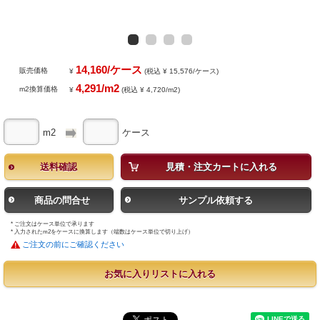
14,160/ケース
販売価格
¥
(税込 ¥ 15,576/ケース)
4,291/m2
m2換算価格
¥
(税込 ¥ 4,720/m2)
m2
ケース
送料確認
見積・注文カートに入れる
商品の問合せ
サンプル依頼する
* ご注文はケース単位で承ります
* 入力されたm2をケースに換算します（端数はケース単位で切り上げ）
ご注文の前にご確認ください
お気に入りリストに入れる