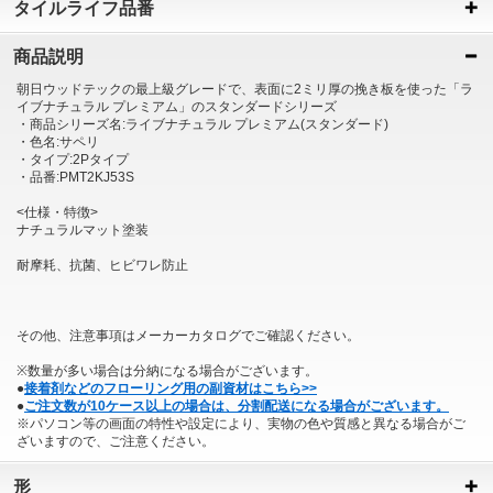
タイルライフ品番
商品説明
朝日ウッドテックの最上級グレードで、表面に2ミリ厚の挽き板を使った「ラ
イブナチュラル プレミアム」のスタンダードシリーズ
・商品シリーズ名:ライブナチュラル プレミアム(スタンダード)
・色名:サペリ
・タイプ:2Pタイプ
・品番:PMT2KJ53S
<仕様・特徴>
ナチュラルマット塗装
耐摩耗、抗菌、ヒビワレ防止
その他、注意事項はメーカーカタログでご確認ください。
※数量が多い場合は分納になる場合がございます。
●
接着剤などのフローリング用の副資材はこちら>>
●
ご注文数が10ケース以上の場合は、分割配送になる場合がございます。
※パソコン等の画面の特性や設定により、実物の色や質感と異なる場合がご
ざいますので、ご注意ください。
形