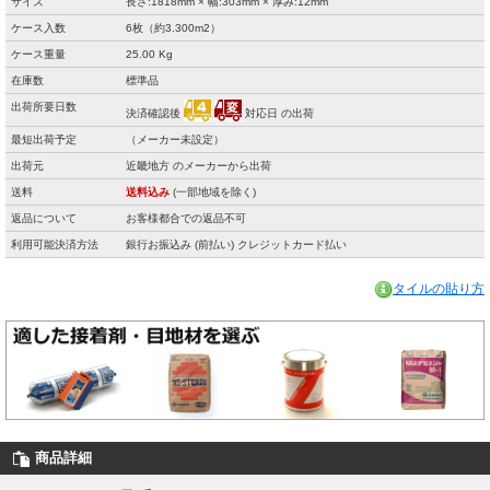
サイズ
長さ:1818mm × 幅:303mm × 厚み:12mm
ケース入数
6枚（約3.300m2）
ケース重量
25.00 Kg
在庫数
標準品
出荷所要日数
決済確認後
対応日 の出荷
最短出荷予定
（メーカー未設定）
出荷元
近畿地方 のメーカーから出荷
送料
送料込み
(一部地域を除く)
返品について
お客様都合での返品不可
利用可能決済方法
銀行お振込み (前払い) クレジットカード払い
タイルの貼り方
商品詳細