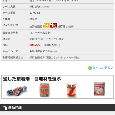
サイズ
長さ:1818mm × 幅:303mm × 厚み:6.4mm
ケース入数
6枚（約3.300m2）
ケース重量
13.00 Kg
在庫数
標準品
出荷所要日数
決済確認後
対応日 の出荷
最短出荷予定
（メーカー未設定）
出荷元
近畿地方 のメーカーから出荷
送料
送料込み
(一部地域を除く)
返品について
お客様都合での返品不可
利用可能決済方法
銀行お振込み (前払い) クレジットカード払い
タイルの貼り方
商品詳細