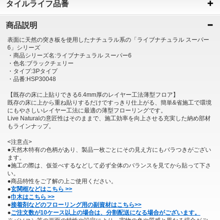
タイルライフ品番
商品説明
表面に天然の突き板を使用したナチュラル系の「ライブナチュラル スーパー
6」シリーズ
・商品シリーズ名:ライブナチュラル スーパー6
・色名:ブラックチェリー
・タイプ:3Pタイプ
・品番:HSP30048
【既存の床に上貼りできる6.4mm厚のレイヤー工法薄型フロア】
既存の床に上から重ね貼りするだけですっきり仕上がる、簡単&省施工で環境
にもやさしいレイヤー工法に最適の薄型フローリングです。
Live Naturalの意匠性はそのままで、施工効率を向上させる充実した納め部材
もラインナップ。
<注意点>
●天然木特有の色柄があり、製品一枚ごとにその見え方にもバラつきがござい
ます。
●施工の際は、仮並べするなどして必ず全体のバランスを見てから貼って下さ
い。
●商品特性をご了解の上ご使用ください。
●
玄関框などはこちら >>
●
巾木はこちら >>
●
接着剤などのフローリング用の副資材はこちら>>
●
ご注文数が10ケース以上の場合は、分割配送になる場合がございます。