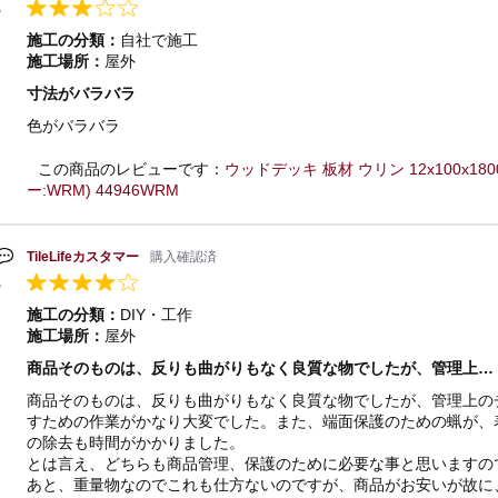
施工の分類：
自社で施工
施工場所：
屋外
寸法がバラバラ
色がバラバラ
この商品のレビューです：
ウッドデッキ 板材 ウリン 12x100x1
ー:WRM) 44946WRM
TileLifeカスタマー
購入確認済
施工の分類：
DIY・工作
施工場所：
屋外
商品そのものは、反りも曲がりもなく良質な物でしたが、管理上…
商品そのものは、反りも曲がりもなく良質な物でしたが、管理上の
すための作業がかなり大変でした。また、端面保護のための蝋が、
の除去も時間がかかりました。
とは言え、どちらも商品管理、保護のために必要な事と思いますの
あと、重量物なのでこれも仕方ないのですが、商品がお安いが故に