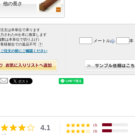
他の長さ
 ご注文は本単位で承ります
 入力されたmを本に換算します
端数は本単位で切り上げ）
メートル
本
 お客様都合での返品不可
ご注文の前にご確認ください
(3)
4.1
(3)