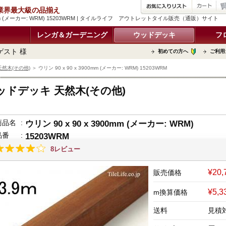
品 業界最大級の品揃え
900mm (メーカー: WRM) 15203WRM | タイルライフ アウトレットタイル販売（通販）サイト
レンガ＆ガーデニング
ウッドデッキ
フ
ゲスト 様
初めての方へ
ご利用
然木(その他)
＞ ウリン 90 x 90 x 3900mm (メーカー: WRM) 15203WRM
ッドデッキ 天然木(その他)
商品名
:
ウリン 90 x 90 x 3900mm (メーカー: WRM)
品番
:
15203WRM
8レビュー
¥20,
販売価格
¥5,
m換算価格
送料
見積対