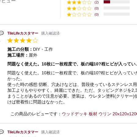
レビュー
(2)
(0)
(0)
TileLifeカスタマー
購入確認済
施工の分類：
DIY・工作
施工場所：
屋外
問題なく使えた。10枚に一枚程度で、板の端10?程ヒビが入ってい
問題なく使えた。10枚に一枚程度で、板の端10?程ヒビが入って
かった。
使った時の感想:切断、穴あけなどは、普段使っているステンレス
加工よりもやりやすく、綺麗にできた。ただ、タッピングネジを2,
まうことがあるので注意が必要。塗装は、ウレタン塗料(クリヤー)
けば密着性に問題はなかった。
この商品のレビューです：
ウッドデッキ 板材 ウリン 20x120x120
TileLifeカスタマー
購入確認済