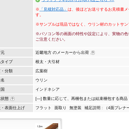
※
「見積対応品」
は、後ほどお送りするお見積書メ
す。
※サンプルは現品ではなく、ウリン材のカットサン
※パソコン等の画面の特性や設定により、実物の色
ご注意ください。
荷元
近畿地方 のメーカーから出荷
品タイプ
根太・大引材
質・分類
広葉樹
種名
ウリン
産国
インドネシア
包状態
[―] 数量に応じて、再梱包または結束梱包する商品
状・表面仕上げ
フラット
面取り
無塗装
補足説明 :
（4面プレナー(