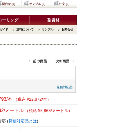
問合せ [0]
サンプル [0]
注文 [0]
ローリング
副資材
ガイド
送料について
サンプル
お問合せ
見積対応品
793/本
（税込 ¥22,872/本）
332/メートル
（税込 ¥5,865/メートル）
応 (
見積対応品とは
)