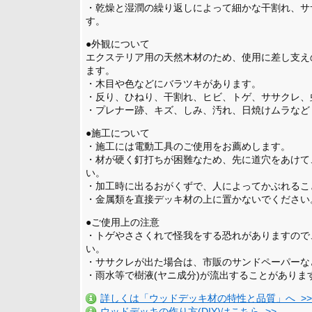
・乾燥と湿潤の繰り返しによって細かな干割れ、サ
す。
●外観について
エクステリア用の天然木材のため、使用に差し支え
ます。
・木目や色などにバラツキがあります。
・反り、ひねり、干割れ、ヒビ、トゲ、ササクレ、
・プレナー跡、キズ、しみ、汚れ、日焼けムラなど
●施工について
・施工には電動工具のご使用をお薦めします。
・材が硬く釘打ちが困難なため、先に道穴をあけて
い。
・加工時に出るおがくずで、人によってかぶれるこ
・金属類を直接デッキ材の上に置かないでください
●ご使用上の注意
・トゲやささくれで怪我をする恐れがありますので
い。
・ササクレが出た場合は、市販のサンドペーパーな
・雨水等で樹液(ヤニ成分)が流出することがありま
詳しくは「ウッドデッキ材の特性と品質」へ >>
ウッドデッキの作り方(DIY)はこちら >>