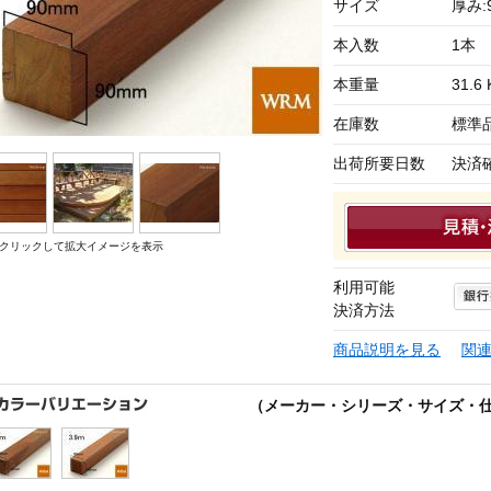
サイズ
厚み:
本入数
1本
本重量
31.6 
在庫数
標準
出荷所要日数
決済
クリックして拡大イメージを表示
利用可能
決済方法
商品説明を見る
関
（メーカー・シリーズ・サイズ・