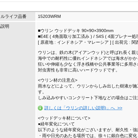
イルライフ品番
15203WRM
品説明
■ウリン ウッドデッキ 90×90×3900mm
■E4E ( 4角面取り加工済み ) / S4S ( 4面プレナー処
[ 原産地 : インドネシア・マレーシア ] [ 出荷元 : 関
ウリンは、鉄の木(アイアンウッド)と呼ばれ長く
海中での耐朽性に優れインドネシアでは海水がかか
狂いや伸縮も少なく浮き桟橋や公共事業等に多用さ
対虫害性も非常に高いハードウッドです。
<ウリン材の注意点>
雨水などによって、ウリンからしみ出した樹液が施
す。
しみ込みやすいコンクリート下地などの場合はご注
詳しくは「ウリンの詳しい説明)」へ >>
<ウッドデッキ材について>
●経年変化について
以下のような経年変化がございますが、耐久性・強
・雨や日光のあたる場所では、徐々に銀白色に変化