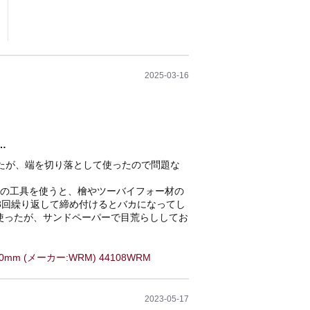
2025-03-16
…
いたが、端を切り落として使ったので問題な
用の工具を使うと、檜やツーバイフォー材の
3回繰り返して締め付けるとバカになってし
使ったが、サンドペーパーで目荒らししてお
0mm (メーカー:WRM) 44108WRM
2023-05-17