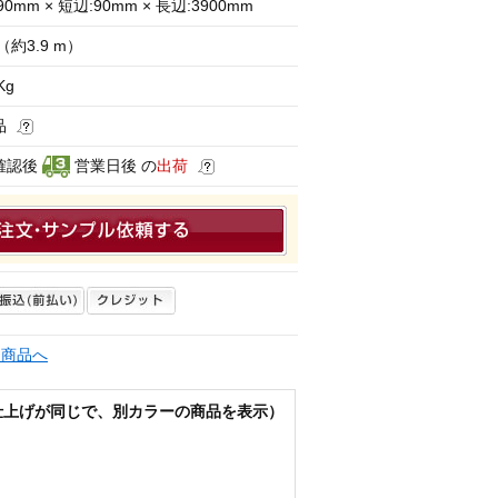
90mm × 短辺:90mm × 長辺:3900mm
（約3.9 m）
Kg
品
確認後
営業日後 の
出荷
連商品へ
仕上げが同じで、別カラーの商品を表示）