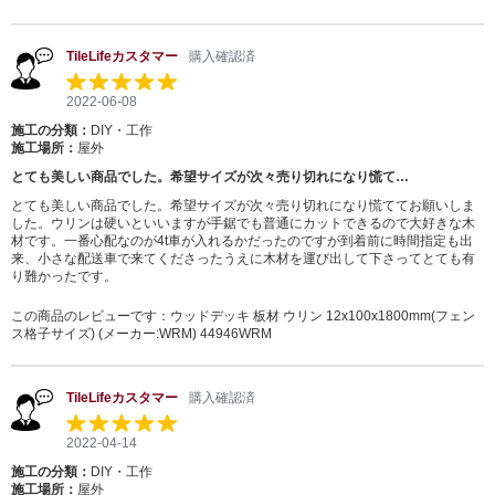
TileLifeカスタマー
購入確認済
2022-06-08
施工の分類：
DIY・工作
施工場所：
屋外
とても美しい商品でした。希望サイズが次々売り切れになり慌て…
とても美しい商品でした。希望サイズが次々売り切れになり慌ててお願いしま
した。ウリンは硬いといいますが手鋸でも普通にカットできるので大好きな木
材です。一番心配なのが4t車が入れるかだったのですが到着前に時間指定も出
来、小さな配送車で来てくださったうえに木材を運び出して下さってとても有
り難かったです。
この商品のレビューです：
ウッドデッキ 板材 ウリン 12x100x1800mm(フェン
ス格子サイズ) (メーカー:WRM) 44946WRM
TileLifeカスタマー
購入確認済
2022-04-14
施工の分類：
DIY・工作
施工場所：
屋外