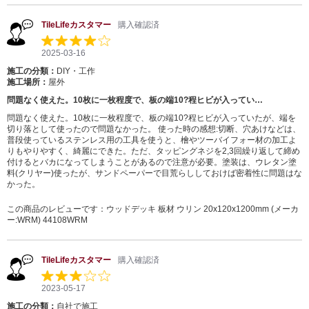
TileLifeカスタマー
購入確認済
2025-03-16
施工の分類：
DIY・工作
施工場所：
屋外
問題なく使えた。10枚に一枚程度で、板の端10?程ヒビが入ってい…
問題なく使えた。10枚に一枚程度で、板の端10?程ヒビが入っていたが、端を
切り落として使ったので問題なかった。 使った時の感想:切断、穴あけなどは、
普段使っているステンレス用の工具を使うと、檜やツーバイフォー材の加工よ
りもやりやすく、綺麗にできた。ただ、タッピングネジを2,3回繰り返して締め
付けるとバカになってしまうことがあるので注意が必要。塗装は、ウレタン塗
料(クリヤー)使ったが、サンドペーパーで目荒らししておけば密着性に問題はな
かった。
この商品のレビューです：
ウッドデッキ 板材 ウリン 20x120x1200mm (メーカ
ー:WRM) 44108WRM
TileLifeカスタマー
購入確認済
2023-05-17
施工の分類：
自社で施工