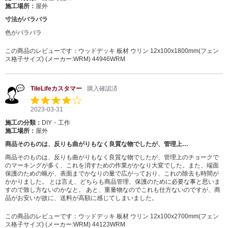
施工場所：
屋外
寸法がバラバラ
色がバラバラ
この商品のレビューです：
ウッドデッキ 板材 ウリン 12x100x1800mm(フェン
ス格子サイズ) (メーカー:WRM) 44946WRM
TileLifeカスタマー
購入確認済
2023-03-31
施工の分類：
DIY・工作
施工場所：
屋外
商品そのものは、反りも曲がりもなく良質な物でしたが、管理上…
商品そのものは、反りも曲がりもなく良質な物でしたが、管理上のチョークで
のマーキングが多く、これを消すための作業がかなり大変でした。また、端面
保護のための蝋が、表面までかなりの量で広がっており、これの除去も時間が
かかりました。 とは言え、どちらも商品管理、保護のために必要な事と思いま
すので致し方ないのかなと。 あと、重量物なのでこれも仕方ないのですが、商
品がお安いが故に、送料が高額に感じてしまいました。
この商品のレビューです：
ウッドデッキ 板材 ウリン 12x100x2700mm(フェン
ス格子サイズ) (メーカー:WRM) 44123WRM