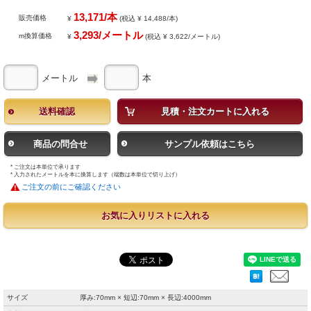
13,171/本
販売価格
¥
(税込 ¥ 14,488/本)
3,293/メートル
m換算価格
¥
(税込 ¥ 3,622/メートル)
メートル
本
送料確認
見積・注文カートに入れる
商品の問合せ
サンプル依頼はこちら
* ご注文は本単位で承ります
* 入力されたメートルを本に換算します（端数は本単位で切り上げ）
ご注文の前にご確認ください
お気に入りリストに入れる
サイズ
厚み:70mm × 短辺:70mm × 長辺:4000mm