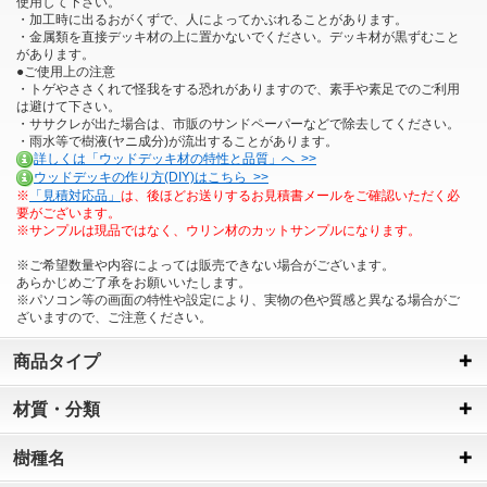
使用して下さい。
・加工時に出るおがくずで、人によってかぶれることがあります。
・金属類を直接デッキ材の上に置かないでください。デッキ材が黒ずむこと
があります。
●ご使用上の注意
・トゲやささくれで怪我をする恐れがありますので、素手や素足でのご利用
は避けて下さい。
・ササクレが出た場合は、市販のサンドペーパーなどで除去してください。
・雨水等で樹液(ヤニ成分)が流出することがあります。
詳しくは「ウッドデッキ材の特性と品質」へ >>
ウッドデッキの作り方(DIY)はこちら >>
※
「見積対応品」
は、後ほどお送りするお見積書メールをご確認いただく必
要がございます。
※サンプルは現品ではなく、ウリン材のカットサンプルになります。
※ご希望数量や内容によっては販売できない場合がございます。
あらかじめご了承をお願いいたします。
※パソコン等の画面の特性や設定により、実物の色や質感と異なる場合がご
ざいますので、ご注意ください。
商品タイプ
材質・分類
樹種名