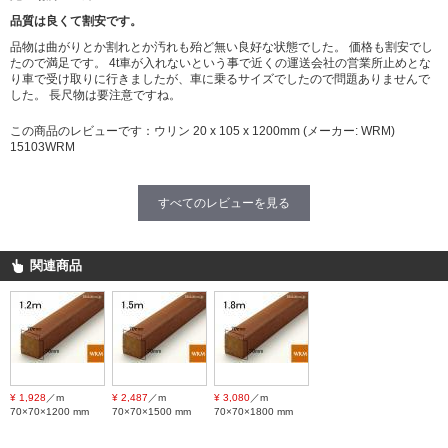
品質は良くて割安です。
品物は曲がりとか割れとか汚れも殆ど無い良好な状態でした。 価格も割安でし
たので満足です。 4t車が入れないという事で近くの運送会社の営業所止めとな
り車で受け取りに行きましたが、車に乗るサイズでしたので問題ありませんで
した。 長尺物は要注意ですね。
この商品のレビューです：
ウリン 20 x 105 x 1200mm (メーカー: WRM)
15103WRM
すべてのレビューを見る
関連商品
¥ 1,928
／m
¥ 2,487
／m
¥ 3,080
／m
70×70×1200 mm
70×70×1500 mm
70×70×1800 mm