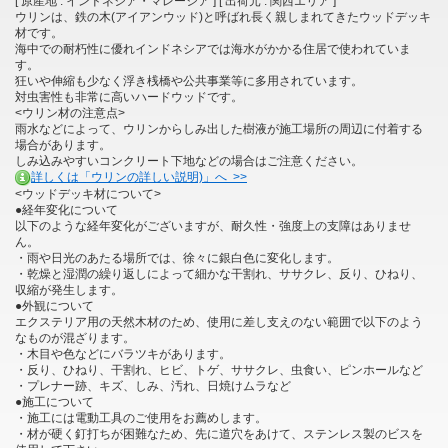
[ 原産地 : インドネシア・マレーシア ] [ 出荷元 : 関西エリア ]
ウリンは、鉄の木(アイアンウッド)と呼ばれ長く親しまれてきたウッドデッキ
材です。
海中での耐朽性に優れインドネシアでは海水がかかる住居で使われていま
す。
狂いや伸縮も少なく浮き桟橋や公共事業等に多用されています。
対虫害性も非常に高いハードウッドです。
<ウリン材の注意点>
雨水などによって、ウリンからしみ出した樹液が施工場所の周辺に付着する
場合があります。
しみ込みやすいコンクリート下地などの場合はご注意ください。
詳しくは「ウリンの詳しい説明)」へ >>
<ウッドデッキ材について>
●経年変化について
以下のような経年変化がございますが、耐久性・強度上の支障はありませ
ん。
・雨や日光のあたる場所では、徐々に銀白色に変化します。
・乾燥と湿潤の繰り返しによって細かな干割れ、ササクレ、反り、ひねり、
収縮が発生します。
●外観について
エクステリア用の天然木材のため、使用に差し支えのない範囲で以下のよう
なものが混ざります。
・木目や色などにバラツキがあります。
・反り、ひねり、干割れ、ヒビ、トゲ、ササクレ、虫食い、ピンホールなど
・プレナー跡、キズ、しみ、汚れ、日焼けムラなど
●施工について
・施工には電動工具のご使用をお薦めします。
・材が硬く釘打ちが困難なため、先に道穴をあけて、ステンレス製のビスを