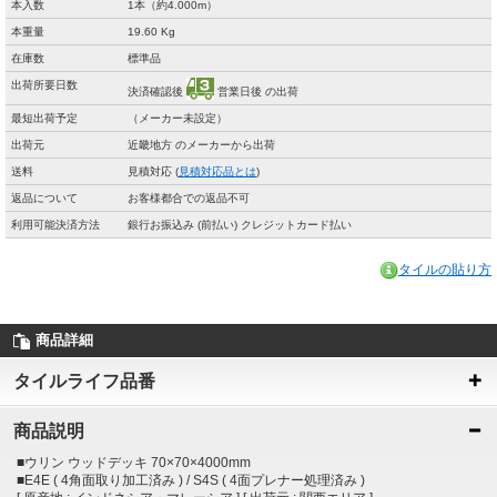
本入数
1本（約4.000m）
本重量
19.60 Kg
在庫数
標準品
出荷所要日数
決済確認後
営業日後 の出荷
最短出荷予定
（メーカー未設定）
出荷元
近畿地方 のメーカーから出荷
送料
見積対応 (
見積対応品とは
)
返品について
お客様都合での返品不可
利用可能決済方法
銀行お振込み (前払い) クレジットカード払い
タイルの貼り方
商品詳細
タイルライフ品番
商品説明
■ウリン ウッドデッキ 70×70×4000mm
■E4E ( 4角面取り加工済み ) / S4S ( 4面プレナー処理済み )