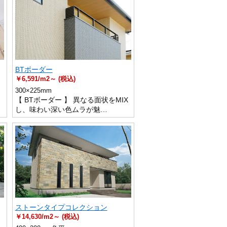
BTボーダー
￥6,591/m2～ (税込)
300×225mm
の
【 BTボーダー 】 異なる面状をMIX
し、味わい深い色ムラが魅…
ストーンタイプコレクション
￥14,630/m2～ (税込)