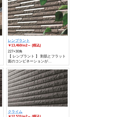
レンブラント
￥13,460/m2～ (税込)
227×30角
に
【 レンブラント 】 割肌とフラット
面のコンビネーションが…
クライム
￥12,531/m2～ (税込)