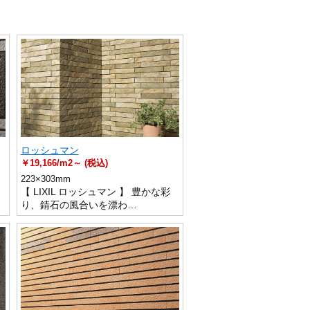
ロッシュマン
￥19,166/m2～ (税込)
223×303mm
。
【 LIXIL ロッシュマン 】 豊かな彩
り、錆石の風合いを漂わ…