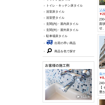
トイレ・キッチン床タイル
ソ
浴室床タイル
￥21
浴室壁タイル
23
面
玄関(内)・屋内床タイル
せ
玄関(外)・屋外床タイル
駐車場床タイル
出荷の早い商品
商品を色で探す
セ
￥8,
24
【 
豊