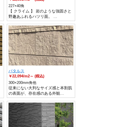
227×40角
あ
【 クライム 】 岩のような強固さと
野趣あふれるハツリ面。 …
パタルス
￥22,094/m2～ (税込)
300×200mm角他
従来にない大判なサイズ感と本割肌
の表面が、存在感のある外観…