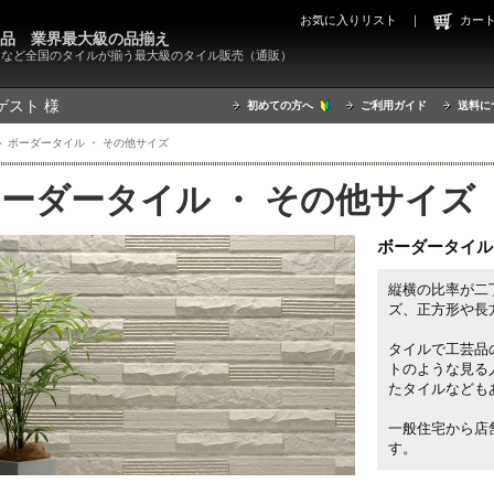
お気に入りリスト
｜
カ
000品 業界最大級の品揃え
X）など全国のタイルが揃う最大級のタイル販売（通販）
ゲスト 様
初めての方へ
ご利用ガイド
送料に
 ボーダータイル ・ その他サイズ
ーダータイル ・ その他サイズ
ボーダータイル
縦横の比率が二
ズ、正方形や長
タイルで工芸品
トのような見る
たタイルなども
一般住宅から店
す。