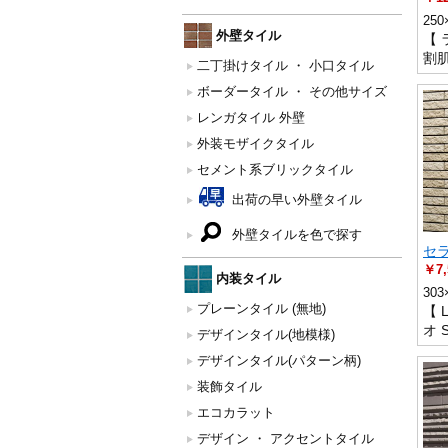
250
外壁タイル
【 
割
二丁掛けタイル ・ 小口タイル
ボーダータイル ・ その他サイズ
レンガタイル 外壁
外装モザイクタイル
セメント系ブリックタイル
出荷の早い外壁タイル
外壁タイルを色で探す
セラ
￥7,
内装タイル
303
プレーンタイル (無地)
【 
オ 
デザインタイル(地模様)
デザインタイル(パターン柄)
装飾タイル
エコカラット
デザイン ・ アクセントタイル