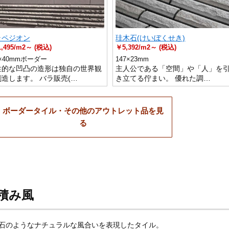
ラペジオン
珪木石(けいぼくせき)
,495/m2～ (税込)
￥5,392/m2～ (税込)
7×40mmボーダー
147×23mm
性的な凹凸の造形は独自の世界観
主人公である「空間」や「人」を
創造します。 バラ販売(…
き立てる佇まい。 優れた調…
ボーダータイル・その他のアウトレット品を見
る
積み風
石のようなナチュラルな風合いを表現したタイル。