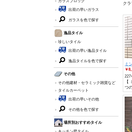
ガラスブロック
クラ
出荷の早いガラス
ガラスを色で探す
逸品タイル
珍しいタイル
出荷の早い逸品タイル
逸品タイルを色で探す
ミ
￥8,
その他
227
【 
その他建材・セラミック雑貨など
つ
タイルカーペット
出荷の早いその他
その他を色で探す
場所別おすすめタイル
キッチン壁タイル