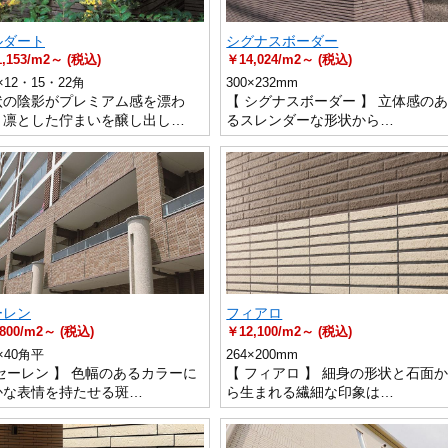
ルダート
シグナスボーダー
,153/m2～ (税込)
￥14,024/m2～ (税込)
0×12・15・22角
300×232mm
状の陰影がプレミアム感を漂わ
【 シグナスボーダー 】 立体感の
、凛とした佇まいを醸し出し…
るスレンダーな形状から…
ーレン
フィアロ
800/m2～ (税込)
￥12,100/m2～ (税込)
0×40角平
264×200mm
セーレン 】 色幅のあるカラーに
【 フィアロ 】 細身の形状と石面
かな表情を持たせる斑…
ら生まれる繊細な印象は…