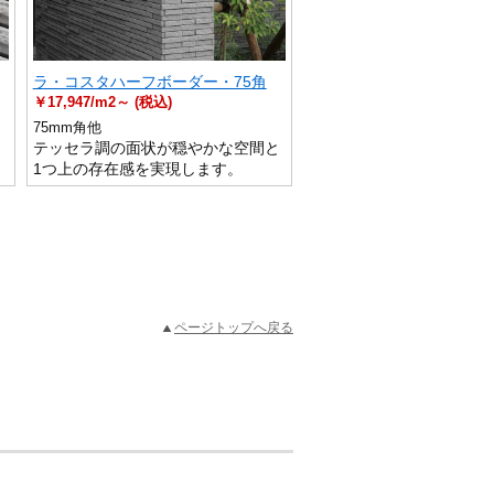
ラ・コスタハーフボーダー・75角
￥17,947/m2～ (税込)
75mm角他
テッセラ調の面状が穏やかな空間と
引
1つ上の存在感を実現します。
ページトップへ戻る