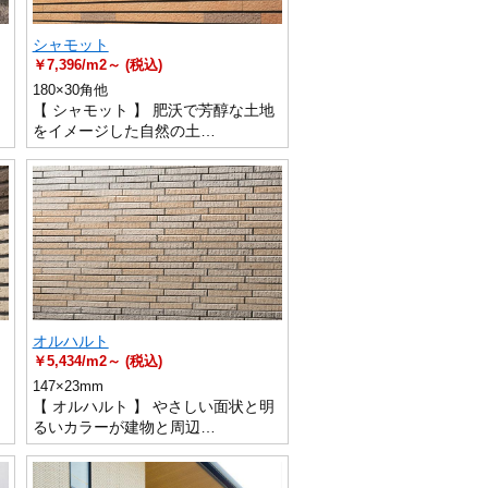
シャモット
￥7,396/m2～ (税込)
180×30角他
あ
【 シャモット 】 肥沃で芳醇な土地
をイメージした自然の土…
オルハルト
￥5,434/m2～ (税込)
147×23mm
か
【 オルハルト 】 やさしい面状と明
るいカラーが建物と周辺…