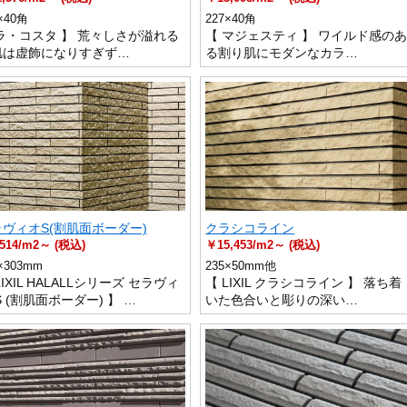
×40角
227×40角
ラ・コスタ 】 荒々しさが溢れる
【 マジェスティ 】 ワイルド感の
肌は虚飾になりすぎず…
る割り肌にモダンなカラ…
ヴィオS(割肌面ボーダー)
クラシコライン
514/m2～ (税込)
￥15,453/m2～ (税込)
×303mm
235×50mm他
LIXIL HALALLシリーズ セラヴィ
【 LIXIL クラシコライン 】 落ち着
S (割肌面ボーダー) 】 …
いた色合いと彫りの深い…