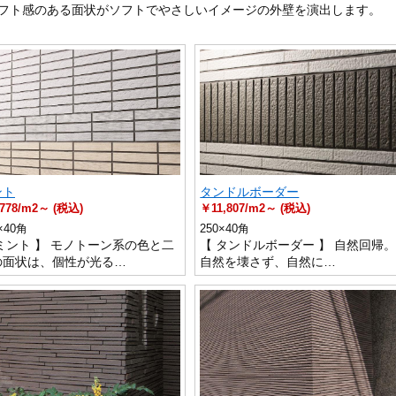
フト感のある面状がソフトでやさしいイメージの外壁を演出します。
ント
タンドルボーダー
778/m2～ (税込)
￥11,807/m2～ (税込)
×40角
250×40角
ミント 】 モノトーン系の色と二
【 タンドルボーダー 】 自然回帰
の面状は、個性が光る…
自然を壊さず、自然に…