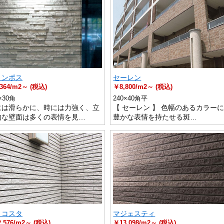
リンポス
セーレン
364/m2～ (税込)
￥8,800/m2～ (税込)
×30角
240×40角平
には滑らかに、時には力強く、立
【 セーレン 】 色幅のあるカラー
的な壁面は多くの表情を見…
豊かな表情を持たせる斑…
・コスタ
マジェスティ
,576/m2～ (税込)
￥13,098/m2～ (税込)