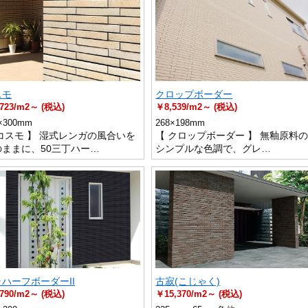
スモ
クロップボーダー
723/m2～ (税込)
￥8,539/m2～ (税込)
×300mm
268×198mm
コスモ 】 湿式レンガの風合いを
【 クロップボーダー 】 無釉原料
のままに、50三丁ハー…
シンプルな色調で、グレ…
ハーフボーダーII
古寂(こじゃく)
790/m2～ (税込)
￥15,370/m2～ (税込)