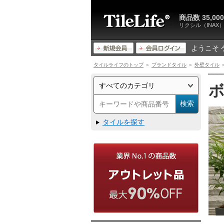
商品数 35,
リクシル（INA
ようこそ 
タイルライフのトップ
＞
ブランドタイル
＞
外壁タイル
＞
ボ
タイルを探す