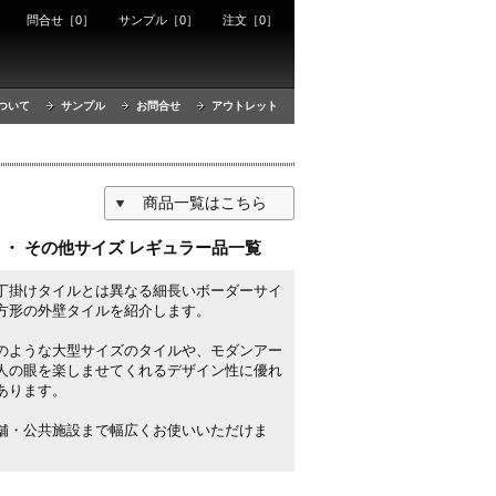
ート
問合せ［0］
サンプル［0］
注文［0］
ついて
サンプル
お問合せ
アウトレット
商品一覧はこちら
 ・ その他サイズ レギュラー品一覧
丁掛けタイルとは異なる細長いボーダーサイ
方形の外壁タイルを紹介します。
のような大型サイズのタイルや、モダンアー
人の眼を楽しませてくれるデザイン性に優れ
あります。
舗・公共施設まで幅広くお使いいただけま