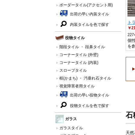
ボーダータイル(アクセント用)
出荷の早い内装タイル
ト
内装タイルを色で探す
￥21
22
役物タイル
個
を
階段タイル ・ 段鼻タイル
コーナータイル (外壁)
コーナータイル (内装)
スロープタイル
框(かまち) ・ 汚垂れ石タイル
視覚障害者用タイル
出荷の早い役物タイル
役物タイルを色で探す
石
ガラス
ガラスタイル
天然