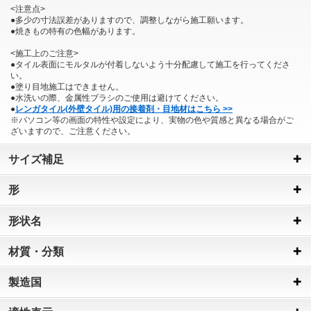
<注意点>
●多少の寸法誤差がありますので、調整しながら施工願います。
●焼きもの特有の色幅があります。
<施工上のご注意>
●タイル表面にモルタルが付着しないよう十分配慮して施工を行ってくださ
い。
●塗り目地施工はできません。
●水洗いの際、金属性ブラシのご使用は避けてください。
●
レンガタイル(外壁タイル)用の接着剤・目地材はこちら >>
※パソコン等の画面の特性や設定により、実物の色や質感と異なる場合がご
ざいますので、ご注意ください。
サイズ補足
形
形状名
材質・分類
製造国