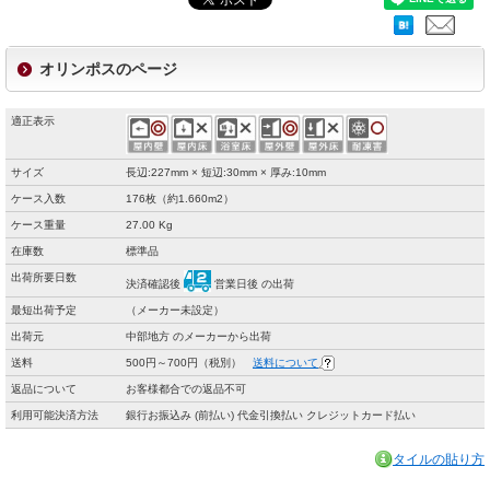
オリンポスのページ
適正表示
サイズ
長辺:227mm × 短辺:30mm × 厚み:10mm
ケース入数
176枚（約1.660m2）
ケース重量
27.00 Kg
在庫数
標準品
出荷所要日数
決済確認後
営業日後 の出荷
最短出荷予定
（メーカー未設定）
出荷元
中部地方 のメーカーから出荷
送料
500円～700円（税別）
送料について
返品について
お客様都合での返品不可
利用可能決済方法
銀行お振込み (前払い) 代金引換払い クレジットカード払い
タイルの貼り方