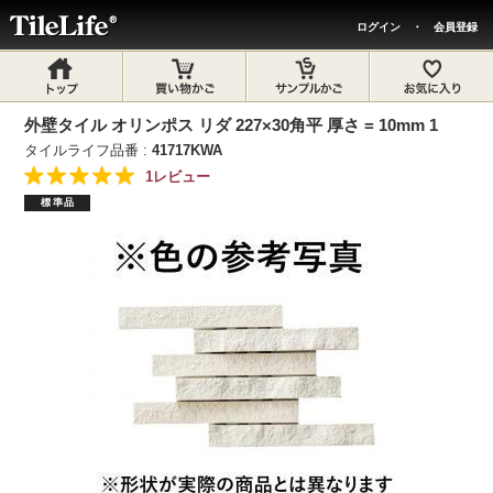
ログイン
・
会員登録
外壁タイル オリンポス リダ 227×30角平 厚さ = 10mm 1
タイルライフ品番 :
41717KWA
1レビュー
標準品