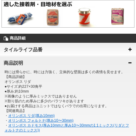
商品詳細
タイルライフ品番
商品説明
時には滑らかに、時には力強く、立体的な壁面は多くの表情を見せます。
【商品詳細】
オリンポス リダ
●サイズ:約227×30角平
●厚み:約10mm
※画像のように厚みミックスではありません
※割り肌のため厚みに多少のバラツキがあります
●お届けする商品はユニットではなくバラでの出荷になります。
【関連商品】
・
オリンポス リダ(厚み10mm)
・
オリンポス フォルトナ(厚み10〜30mm)
・
オリンポス カドモス(厚み10mmと厚み10〜30mmの1:1ミックス(リダとフ
ォルトナのミックス))