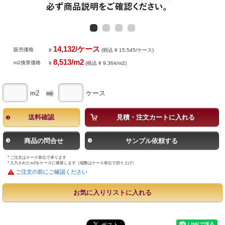
14,132/ケース
販売価格
¥
(税込 ¥ 15,545/ケース)
8,513/m2
m2換算価格
¥
(税込 ¥ 9,364/m2)
m2
ケース
送料確認
見積・注文カートに入れる
商品の問合せ
サンプル依頼する
* ご注文はケース単位で承ります
* 入力されたm2をケースに換算します（端数はケース単位で切り上げ）
ご注文の前にご確認ください
お気に入りリストに入れる