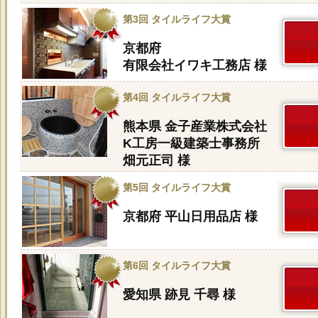
第3回 タイルライフ大賞
京都府
有限会社イワキ工務店 様
第4回 タイルライフ大賞
熊本県 金子産業株式会社
K工房一級建築士事務所
畑元正司 様
第5回 タイルライフ大賞
京都府 平山日用品店 様
第6回 タイルライフ大賞
愛知県 跡見 千尋 様