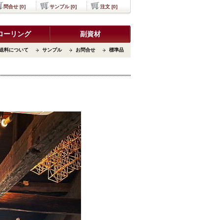
問合せ [0]
サンプル [0]
注文 [0]
ローリング
副資材
送料について
サンプル
お問合せ
標準品