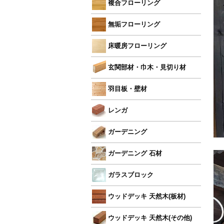
複合フローリング
無垢フローリング
床暖房フローリング
玄関部材・巾木・見切り材
羽目板・壁材
レンガ
ガーデニング
ガーデニング 石材
ガラスブロック
ウッドデッキ 天然木(板材)
ウッドデッキ 天然木(その他)