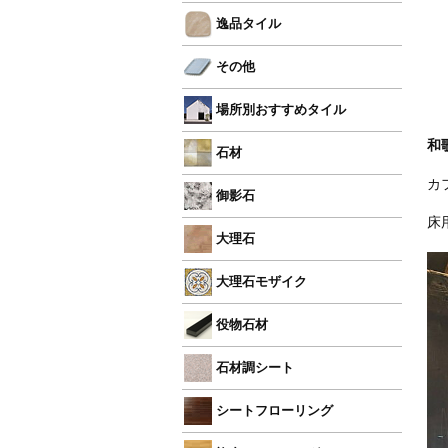
逸品タイル
その他
場所別おすすめタイル
和
石材
カ
御影石
床
大理石
大理石モザイク
役物石材
石材調シート
シートフローリング