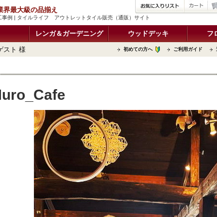
品 業界最大級の品揃え
客様の施工事例 | タイルライフ アウトレットタイル販売（通販）サイト
レンガ＆ガーデニング
ウッドデッキ
フ
ゲスト 様
初めての方へ
ご利用ガイド
uro_Cafe