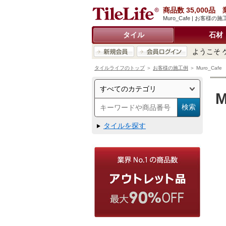
商品数 35,000
Muro_Cafe | お
タイル
石材
ようこそ 
タイルライフのトップ
＞
お客様の施工例
＞ Muro_Cafe
M
タイルを探す