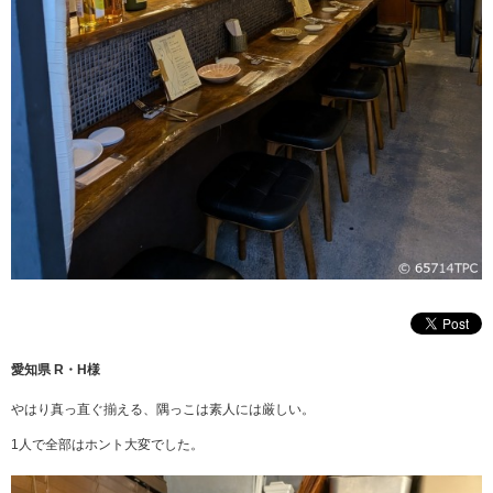
愛知県 R・H様
やはり真っ直ぐ揃える、隅っこは素人には厳しい。
1人で全部はホント大変でした。