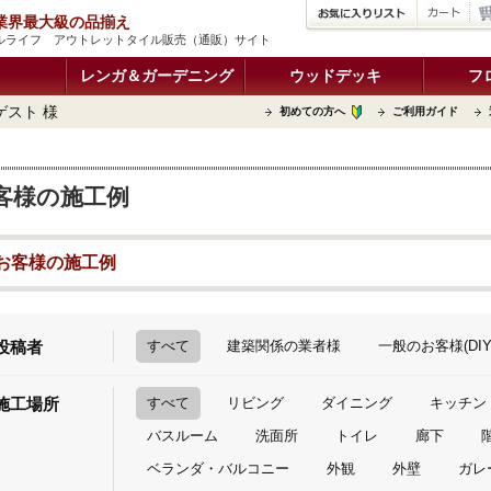
品 業界最大級の品揃え
イルライフ アウトレットタイル販売（通販）サイト
レンガ＆ガーデニング
ウッドデッキ
フ
ゲスト 様
初めての方へ
ご利用ガイド
客様の施工例
お客様の施工例
投稿者
すべて
建築関係の業者様
一般のお客様(DIY
施工場所
すべて
リビング
ダイニング
キッチン
バスルーム
洗面所
トイレ
廊下
ベランダ・バルコニー
外観
外壁
ガレ