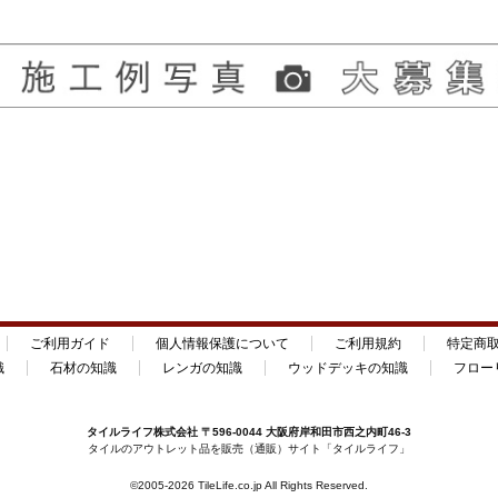
ご利用ガイド
個人情報保護について
ご利用規約
特定商
識
石材の知識
レンガの知識
ウッドデッキの知識
フロー
タイルライフ
株式会社 〒596-0044 大阪府岸和田市西之内町46-3
タイルのアウトレット品を販売（通販）サイト「
タイルライフ
」
©2005-2026 TileLife.co.jp All Rights Reserved.