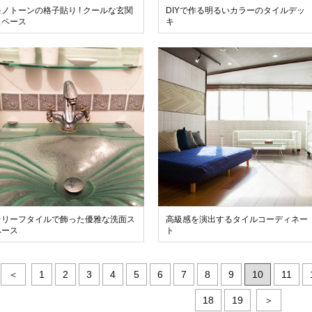
モノトーンの格子貼り ! クールな玄関
DIYで作る明るいカラーのタイルデッ
スペース
キ
レリーフタイルで飾った優雅な洗面ス
高級感を演出するタイルコーディネー
ペース
ト
＜
1
2
3
4
5
6
7
8
9
10
11
18
19
＞