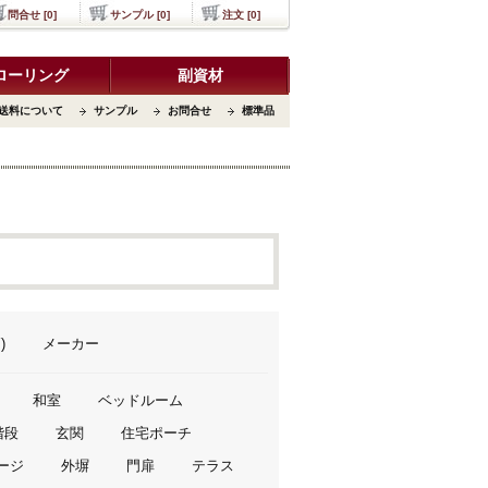
問合せ [0]
サンプル [0]
注文 [0]
ローリング
副資材
送料について
サンプル
お問合せ
標準品
)
メーカー
和室
ベッドルーム
階段
玄関
住宅ポーチ
ージ
外塀
門扉
テラス