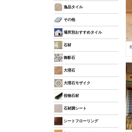
逸品タイル
その他
場所別おすすめタイル
石材
御影石
大理石
大理石モザイク
役物石材
石材調シート
シートフローリング