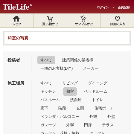
ログイン
・
会員登録
和室の写真
投稿者
すべて
建築関係の業者様
一般のお客様(DIY)
メーカー
施工場所
すべて
リビング
ダイニング
キッチン
和室
ベッドルーム
バスルーム
洗面所
トイレ
廊下
階段
玄関
住宅ポーチ
ベランダ・バルコニー
外観
外壁
ガレージ
外塀
門扉
テラス
ガーデン・花壇・植栽
クラフト