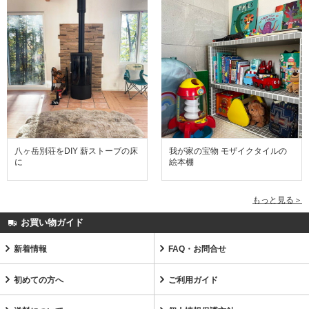
八ヶ岳別荘をDIY 薪ストーブの床
我が家の宝物 モザイクタイルの
に
絵本棚
もっと見る＞
お買い物ガイド
新着情報
FAQ・お問合せ
初めての方へ
ご利用ガイド