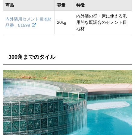
商品
容量
特徴
内外装の壁・床に使える汎
内外装用セメント目地材
20kg
用的な既調合のセメント目
品番：51599
地材
300角までのタイル