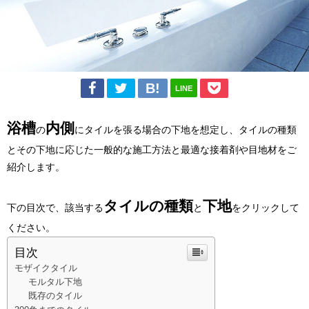
LINE
浴槽
内側
の
にタイルを張る場合の下地を想定し、タイルの種類
とその下地に応じた一般的な施工方法と最適な接着剤や目地材をご
紹介します。
タイルの種類
下地
下の目次で、該当する
と
をクリックして
ください。
目次
モザイクタイル
モルタル下地
既存のタイル