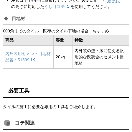
左官コテで均一に塗布してください。必要に応じて
裏あし
の高さに対応した
くし目コテ
を使用してください。
目地材
600角までのタイル 既存のタイル下地の場合 おすすめ
商品
容量
特徴
内外装の壁・床に使える汎
内外装用セメント目地材
20kg
用的な既調合のセメント目
品番：51599
地材
必要工具
タイルの施工に必要な専用の工具をご紹介します。
コテ関連