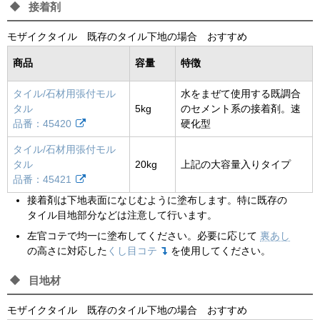
接着剤
モザイクタイル 既存のタイル下地の場合 おすすめ
商品
容量
特徴
タイル/石材用張付モル
水をまぜて使用する既調合
タル
5kg
のセメント系の接着剤。速
品番：45420
硬化型
タイル/石材用張付モル
タル
20kg
上記の大容量入りタイプ
品番：45421
接着剤は下地表面になじむように塗布します。特に既存の
タイル目地部分などは注意して行います。
左官コテで均一に塗布してください。必要に応じて
裏あし
の高さに対応した
くし目コテ
を使用してください。
目地材
モザイクタイル 既存のタイル下地の場合 おすすめ