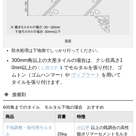
底面
防水処理は下地側でしっかり行ってください。
300mm角以上の大形タイルの場合は、クシ目高さ1
0mm以上の
でモルタルを張り付け、ゴ
くし目コテ
ムトン（ゴムハンマー）や
ヴィブラート
を用いて
タイルを張り付けます。
接着剤
600角までのタイル モルタル下地の場合 おすすめ
商品
容量
特徴
下地調整・張付用モルタ
小口平
以上の既調合の高性
ル
25kg
能ポリマーセメントモルタ