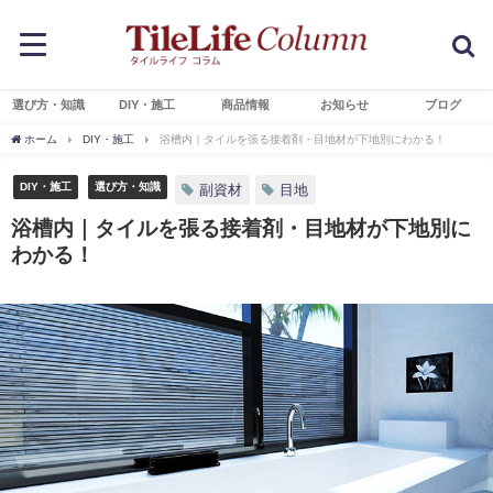
選び方・知識
DIY・施工
商品情報
お知らせ
ブログ
ホーム
DIY・施工
浴槽内｜タイルを張る接着剤・目地材が下地別にわかる！
DIY・施工
選び方・知識
副資材
目地
浴槽内｜タイルを張る接着剤・目地材が下地別に
わかる！