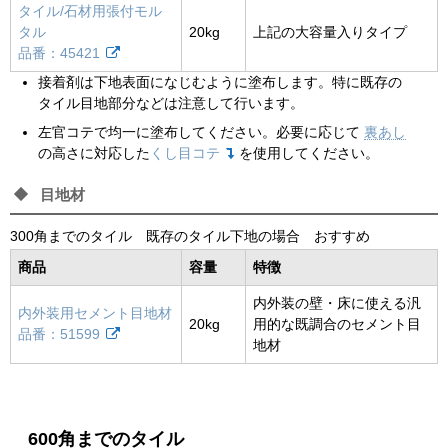
タイル/石材用張付モル
タル
20kg
上記の大容量入りタイプ
品番：45421
接着剤は下地表面になじむように塗布します。特に既存の
タイル目地部分などは注意して行います。
左官コテで均一に塗布してください。必要に応じて
裏あし
の高さに対応した
くし目コテ
を使用してください。
目地材
300角までのタイル 既存のタイル下地の場合 おすすめ
商品
容量
特徴
内外装の壁・床に使える汎
内外装用セメント目地材
20kg
用的な既調合のセメント目
品番：51599
地材
600角までのタイル