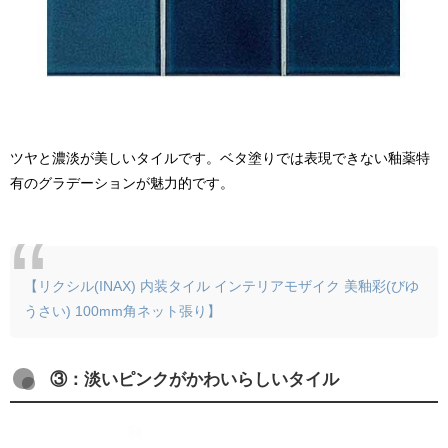
ツヤと濃淡が美しいタイルです。ベタ塗りでは表現できない釉薬特
有のグラデーションが魅力的です。
【リクシル(INAX) 内装タイル インテリアモザイク 美釉彩(びゆ
うさい) 100mm角ネット張り】
③：淡いピンクがかわいらしいタイル