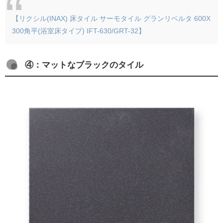
【リクシル(INAX) 床タイル サーモタイル グランリベルタ 600X
300角平(浴室床タイプ) IFT-630/GRT-32】
④：マットなブラックのタイル