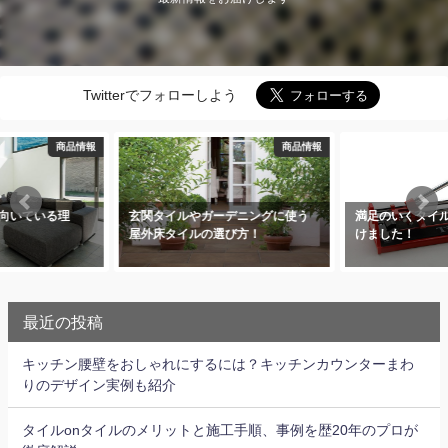
Twitterでフォローしよう
商品情報
DIY・施工
やガーデニングに使う
満足のいくタイルカッターを見つ
リフォー
ルの選び方！
けました！
前に知っ
最近の投稿
キッチン腰壁をおしゃれにするには？キッチンカウンターまわ
りのデザイン実例も紹介
タイルonタイルのメリットと施工手順、事例を歴20年のプロが