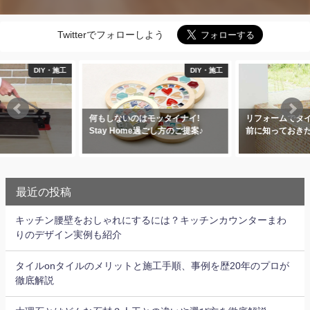
Twitterでフォローしよう
工
DIY・施工
DIY・施
何もしないのはモッタイナイ!
リフォームでタイルＤＩＹをする
Stay Home過ごし方のご提案♪
前に知っておきたい事♪
最近の投稿
キッチン腰壁をおしゃれにするには？キッチンカウンターまわ
りのデザイン実例も紹介
タイルonタイルのメリットと施工手順、事例を歴20年のプロが
徹底解説