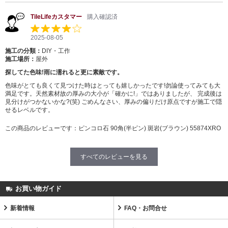
TileLifeカスタマー
購入確認済
2025-08-05
施工の分類：
DIY・工作
施工場所：
屋外
探してた色味!雨に濡れると更に素敵です。
色味がとても良くて見つけた時はとっても嬉しかったです!勿論使ってみても大
満足です。天然素材故の厚みの大小が「確かに!」ではありましたが、 完成後は
見分けがつかないかな?(笑) ごめんなさい、厚みの偏りだけ原点ですが施工で隠
せるレベルです。
この商品のレビューです：
ピンコロ石 90角(半ピン) 斑岩(ブラウン) 55874XRO
すべてのレビューを見る
お買い物ガイド
新着情報
FAQ・お問合せ