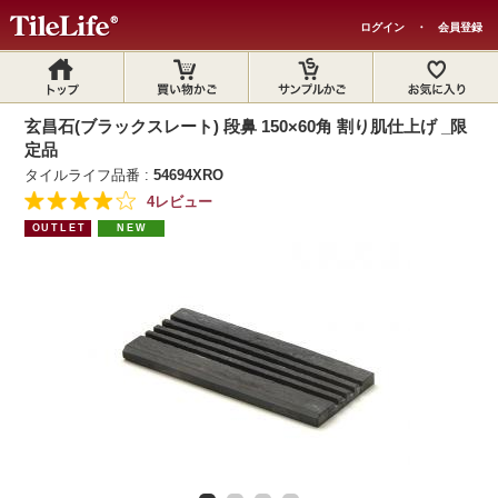
ログイン
・
会員登録
玄昌石(ブラックスレート) 段鼻 150×60角 割り肌仕上げ _限
定品
タイルライフ品番 :
54694XRO
4レビュー
OUTLET
NEW