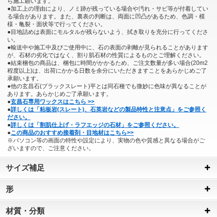
ら施工願います。
●加工上の理由により、ノミ跡が残っている場合や汚れ・サビ等が付着してい
る場合があります。また、裏表の判断は、両面に凹凸があるため、色調・模
様・亀裂・面状等で行ってください。
●目地詰めは表面にモルタルが残らないよう、拭き取りを充分に行ってくださ
い。
●輸送中や施工中及びご使用中に、石の表面の剥離が見られることがあります
が、石材の劣化ではなく、割り肌石材の性質によるものとご理解ください。
●結束梱包の商品は、梱包に時間がかかるため、ご注文数量が多い場合(20m2
程度以上)は、出荷にかかる日数を余分にいただきますことをあらかじめご了
承願います。
●他の玄昌石(ブラックスレート)平とは同石種でも微妙に色味が異なることが
あります。あらかじめご了承願います。
●
玄昌石専用ワックスはこちら >>
●
詳しくは「粘板岩(スレート)、石英岩などの製品特性と注意点」をご参照く
ださい。
●
詳しくは「割肌仕上げ・ラフエッジの石材」をご参照ください。
●
この商品のおすすめ接着剤・目地材はこちら>>
※パソコン等の画面の特性や設定により、実物の色や質感と異なる場合がご
ざいますので、ご注意ください。
サイズ補足
形
材質・分類