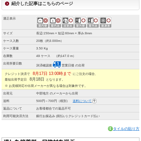
紹介した記事はこちらのページ
適正表示
サイズ
長辺:150mm × 短辺:60mm × 厚み:8mm
ケース入数
20枚（約3.000m）
ケース重量
3.50 Kg
在庫数
49 ケース （約147.0 m）
出荷所要日数
決済確認後
営業日後 の出荷
8月17日 13:00時まで
クレジット決済で
にご注文の場合、
8月18日
最短出荷予定日
となります。
※ お見積対応や出荷メーカーが異なる場合は対象外です。
出荷元
中部地方 のメーカーから出荷
送料
500円～700円（税別）
送料について
返品について
お客様都合での返品不可
利用可能決済方法
銀行お振込み (前払い) クレジットカード払い
タイルの貼り方