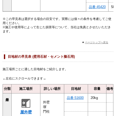
品番:45420
5k
※この早見表は選択する場合の目安です。実際には個々の条件を考慮してご使
用ください。
※施工や使用等によって生じた損害等について、当社は免責とさせたいただき
ます。
ページトップへ戻る
目地材の早見表 (壁用石材・セメント擬石用)
施工場所ごとに適した目地材をご紹介します。
分類
施工場所
詳しい場所
目地材
容量
備考
品番:51600
20kg
外壁
塀
門柱
屋外壁