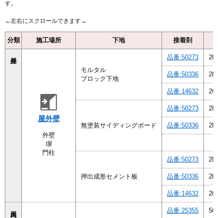
す。
分類
施工場所
下地
接着剤
品番:50273
2k
モルタル
品番:50336
2k
ブロック下地
品番:14632
20
品番:50273
2k
屋外壁
無塗装サイディングボード
品番:50336
2k
外壁
塀
門柱
品番:50273
2k
押出成形セメント板
品番:50336
2k
品番:14632
20
品番:25355
50