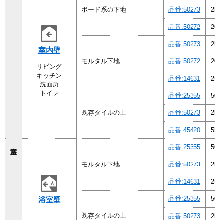
ボード系の下地
品番:50273
2k
品番:50272
2
品番:50273
2k
室内壁
モルタル下地
品番:50272
2
リビング
キッチン
品番:14631
25
洗面所
トイレ
品番:25355
50
既存タイルの上
品番:50273
2k
品番:45420
5k
品番:25355
50
モルタル下地
品番:50273
2k
品番:14631
25
品番:25355
50
浴室壁
既存タイルの上
品番:50273
2k