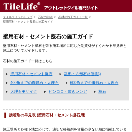
タイルライフのトップ
石材の知識
石材の施工ガイド一覧
壁用石材・セメント擬石の施工ガイド
壁用石材・セメント擬石の施工ガイド
壁用石材・セメント擬石を張る施工場所に応じた副資材がすぐわかる早見表と
施工についてガイドします。
石材の施工ガイド一覧はこちら
壁用石材・セメント擬石
乱形・方形石材(割肌)
400角までの御影石・大理石
600角までの御影石・大理石
大理石モザイク
ピンコロ・敷きレンガ
框石
接着剤の早見表 (壁用石材・セメント擬石用)
施工場所と各種下地に応じて、適切な接着剤を容量の少ない順に掲載していま