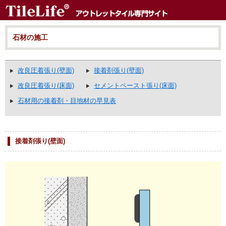
石材の施工
改良圧着張り(壁面)
接着剤張り(壁面)
改良圧着張り(床面)
セメントペースト張り(床面)
石材用の接着剤・目地材の早見表
接着剤張り(壁面)