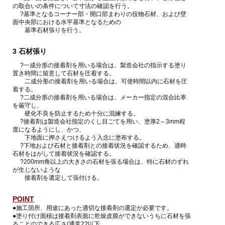
の取合いの条件について寸法の確認を行う。
?基準となるコーナー部・開口部まわりの役物石材、および壁
面中央部における水平基準となるための
基準石材張りを行う。
3 石材張り
?一成分形の接着剤を用いる場合は、製造会社の指示する塗り
置き時間に留意して石材を圧着する。
二成分形の接着剤を用いる場合は、可使時間以内に石材を圧
着する。
?二成分形の接着剤を用いる場合は、メーカー指定の混合比率
を厳守し、
硬化不良を防止するため十分に混練する。
?接着剤は製造会社指定のくし目ごてを用い、塗厚2～3mm程
度になるようにし、かつ、
下地面に押さえつけるよう入念に塗布する。
?下地および石材と接着剤との接着状況を確認するため、適時
石材をはがして接着状況を確認する。
?200mm角以上の大きさの石材を張る場合は、特に石材のずれ
が生じないような
接着剤を選定して張付ける。
POINT
●施工箇所、用途にあった適切な接着剤の選定が必要です。
●塗り付け面積は接着剤表面に乾燥皮膜ができないうちに石材を張
ることのできる広さ(通常2?以下、