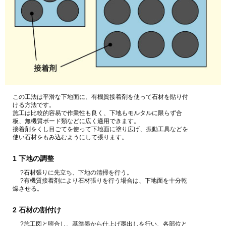
この工法は平滑な下地面に、有機質接着剤を使って石材を貼り付
ける方法です。
施工は比較的容易で作業性も良く、下地もモルタルに限らず合
板、無機質ボード類などに広く適用できます。
接着剤をくし目ごてを使って下地面に塗り広げ、振動工具などを
使い石材をもみ込むようにして張ります。
1 下地の調整
?石材張りに先立ち、下地の清掃を行う。
?有機質接着剤により石材張りを行う場合は、下地面を十分乾
燥させる。
2 石材の割付け
?施工図と照合し、基準墨から仕上げ墨出しを行い、各部位と