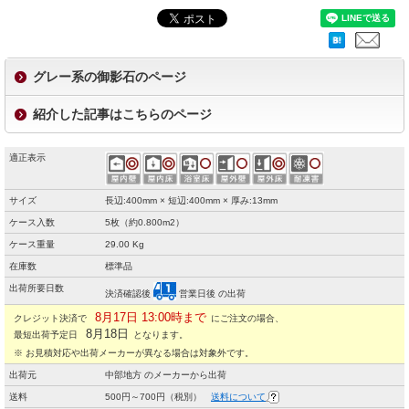
グレー系の御影石のページ
紹介した記事はこちらのページ
適正表示
サイズ
長辺:400mm × 短辺:400mm × 厚み:13mm
ケース入数
5枚（約0.800m2）
ケース重量
29.00 Kg
在庫数
標準品
出荷所要日数
決済確認後
営業日後 の出荷
8月17日 13:00時まで
クレジット決済で
にご注文の場合、
8月18日
最短出荷予定日
となります。
※ お見積対応や出荷メーカーが異なる場合は対象外です。
出荷元
中部地方 のメーカーから出荷
送料
500円～700円（税別）
送料について