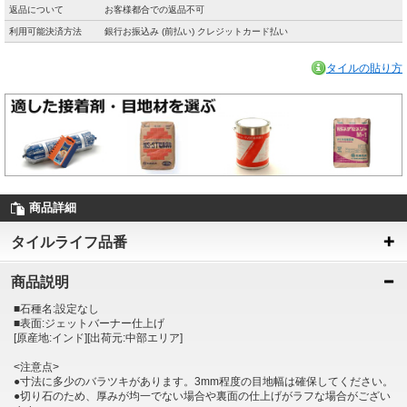
返品について
お客様都合での返品不可
利用可能決済方法
銀行お振込み (前払い) クレジットカード払い
タイルの貼り方
商品詳細
タイルライフ品番
商品説明
■石種名:設定なし
■表面:ジェットバーナー仕上げ
[原産地:インド][出荷元:中部エリア]
<注意点>
●寸法に多少のバラツキがあります。3mm程度の目地幅は確保してください。
●切り石のため、厚みが均一でない場合や裏面の仕上げがラフな場合がござい