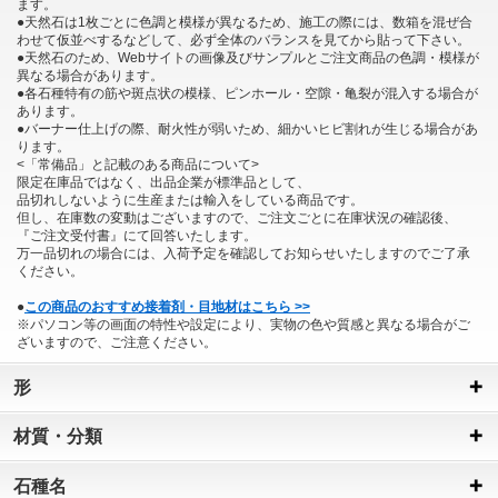
ます。
●天然石は1枚ごとに色調と模様が異なるため、施工の際には、数箱を混ぜ合
わせて仮並べするなどして、必ず全体のバランスを見てから貼って下さい。
●天然石のため、Webサイトの画像及びサンプルとご注文商品の色調・模様が
異なる場合があります。
●各石種特有の筋や斑点状の模様、ピンホール・空隙・亀裂が混入する場合が
あります。
●バーナー仕上げの際、耐火性が弱いため、細かいヒビ割れが生じる場合があ
ります。
<「常備品」と記載のある商品について>
限定在庫品ではなく、出品企業が標準品として、
品切れしないように生産または輸入をしている商品です。
但し、在庫数の変動はございますので、ご注文ごとに在庫状況の確認後、
『ご注文受付書』にて回答いたします。
万一品切れの場合には、入荷予定を確認してお知らせいたしますのでご了承
ください。
●
この商品のおすすめ接着剤・目地材はこちら >>
※パソコン等の画面の特性や設定により、実物の色や質感と異なる場合がご
ざいますので、ご注意ください。
形
材質・分類
石種名