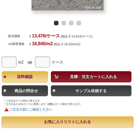
13,476/ケース
販売価格
¥
(税込 ¥ 14,824/ケース)
16,845/m2
m2換算価格
¥
(税込 ¥ 18,530/m2)
m2
ケース
送料確認
見積・注文カートに入れる
商品の問合せ
サンプル依頼する
* ご注文はケース単位で承ります
* 入力されたm2をケースに換算します（端数はケース単位で切り上げ）
ご注文の前にご確認ください
お気に入りリストに入れる