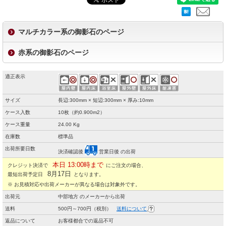
マルチカラー系の御影石のページ
赤系の御影石のページ
適正表示
サイズ
長辺:300mm × 短辺:300mm × 厚み:10mm
ケース入数
10枚（約0.900m2）
ケース重量
24.00 Kg
在庫数
標準品
出荷所要日数
決済確認後
営業日後 の出荷
本日 13:00時まで
クレジット決済で
にご注文の場合、
8月17日
最短出荷予定日
となります。
※ お見積対応や出荷メーカーが異なる場合は対象外です。
出荷元
中部地方 のメーカーから出荷
送料
500円～700円（税別）
送料について
返品について
お客様都合での返品不可