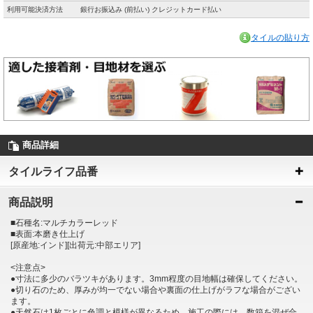
利用可能決済方法
銀行お振込み (前払い) クレジットカード払い
タイルの貼り方
商品詳細
タイルライフ品番
商品説明
■石種名:マルチカラーレッド
■表面:本磨き仕上げ
[原産地:インド][出荷元:中部エリア]
<注意点>
●寸法に多少のバラツキがあります。3mm程度の目地幅は確保してください。
●切り石のため、厚みが均一でない場合や裏面の仕上げがラフな場合がござい
ます。
●天然石は1枚ごとに色調と模様が異なるため、施工の際には、数箱を混ぜ合