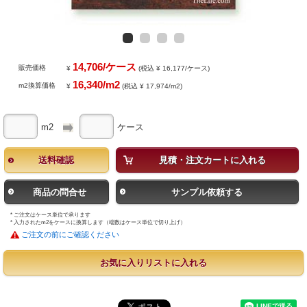
14,706/ケース
販売価格
¥
(税込 ¥ 16,177/ケース)
16,340/m2
m2換算価格
¥
(税込 ¥ 17,974/m2)
m2
ケース
送料確認
見積・注文カートに入れる
商品の問合せ
サンプル依頼する
* ご注文はケース単位で承ります
* 入力されたm2をケースに換算します（端数はケース単位で切り上げ）
ご注文の前にご確認ください
お気に入りリストに入れる