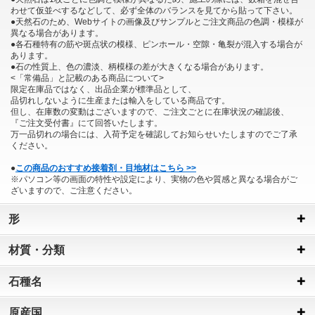
わせて仮並べするなどして、必ず全体のバランスを見てから貼って下さい。
●天然石のため、Webサイトの画像及びサンプルとご注文商品の色調・模様が
異なる場合があります。
●各石種特有の筋や斑点状の模様、ピンホール・空隙・亀裂が混入する場合が
あります。
●石の性質上、色の濃淡、柄模様の差が大きくなる場合があります。
<「常備品」と記載のある商品について>
限定在庫品ではなく、出品企業が標準品として、
品切れしないように生産または輸入をしている商品です。
但し、在庫数の変動はございますので、ご注文ごとに在庫状況の確認後、
『ご注文受付書』にて回答いたします。
万一品切れの場合には、入荷予定を確認してお知らせいたしますのでご了承
ください。
●
この商品のおすすめ接着剤・目地材はこちら >>
※パソコン等の画面の特性や設定により、実物の色や質感と異なる場合がご
ざいますので、ご注意ください。
形
材質・分類
石種名
原産国