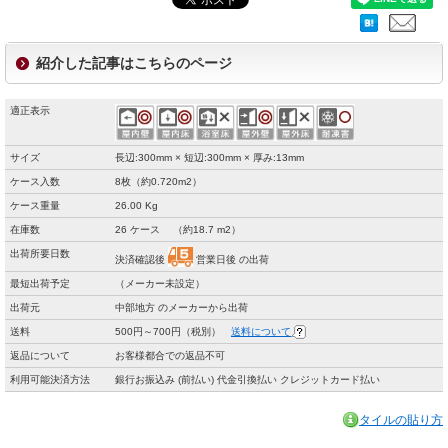
紹介した記事はこちらのページ
適正表示
サイズ
長辺:300mm × 短辺:300mm × 厚み:13mm
ケース入数
8枚（約0.720m2）
ケース重量
26.00 Kg
在庫数
26 ケース （約18.7 m2）
出荷所要日数
決済確認後
営業日後 の出荷
最短出荷予定
（メーカー未設定）
出荷元
中部地方 のメーカーから出荷
送料
500円～700円（税別）
送料について
返品について
お客様都合での返品不可
利用可能決済方法
銀行お振込み (前払い) 代金引換払い クレジットカード払い
タイルの貼り方