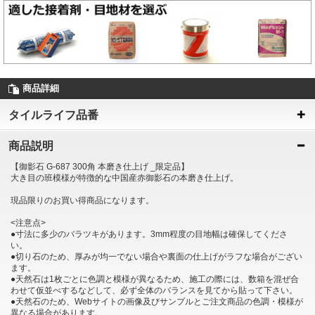
商品詳細
タイルライフ品番
商品説明
【御影石 G-687 300角 本磨き仕上げ _限定品】
大き目の班模様が特徴的な中国産赤御影石の本磨き仕上げ。
現品限りのお買い得商品になります。
<注意点>
●寸法に多少のバラツキがあります。3mm程度の目地幅は確保してくださ
い。
●切り石のため、厚みが均一でない場合や裏面の仕上げがラフな場合がござい
ます。
●天然石は1枚ごとに色調と模様が異なるため、施工の際には、数箱を混ぜ合
わせて仮並べするなどして、必ず全体のバランスを見てから貼って下さい。
●天然石のため、Webサイトの画像及びサンプルとご注文商品の色調・模様が
異なる場合があります。