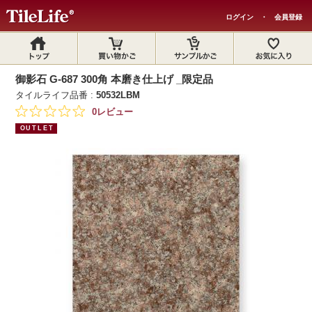
ログイン
・
会員登録
御影石 G-687 300角 本磨き仕上げ _限定品
タイルライフ品番 :
50532LBM
0レビュー
OUTLET