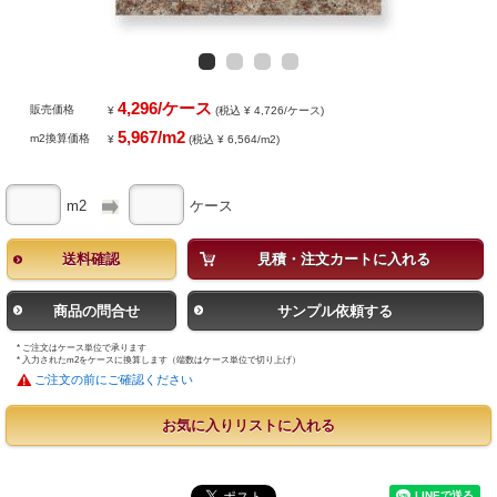
4,296/ケース
販売価格
¥
(税込 ¥ 4,726/ケース)
5,967/m2
m2換算価格
¥
(税込 ¥ 6,564/m2)
m2
ケース
送料確認
見積・注文カートに入れる
商品の問合せ
サンプル依頼する
* ご注文はケース単位で承ります
* 入力されたm2をケースに換算します（端数はケース単位で切り上げ）
ご注文の前にご確認ください
お気に入りリストに入れる