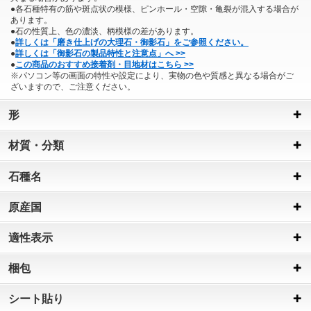
●各石種特有の筋や斑点状の模様、ピンホール・空隙・亀裂が混入する場合が
あります。
●石の性質上、色の濃淡、柄模様の差があります。
●
詳しくは「磨き仕上げの大理石・御影石」をご参照ください。
●
詳しくは「御影石の製品特性と注意点」へ >>
●
この商品のおすすめ接着剤・目地材はこちら >>
※パソコン等の画面の特性や設定により、実物の色や質感と異なる場合がご
ざいますので、ご注意ください。
形
材質・分類
石種名
原産国
適性表示
梱包
シート貼り