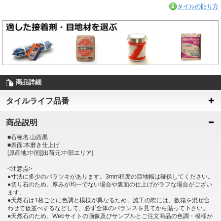
タイルの貼り方
商品詳細
タイルライフ品番
商品説明
■石種名:山西黒
■表面:本磨き仕上げ
[原産地:中国][出荷元:中部エリア]
<注意点>
●寸法に多少のバラツキがあります。3mm程度の目地幅は確保してください。
●切り石のため、厚みが均一でない場合や裏面の仕上げがラフな場合がござい
ます。
●天然石は1枚ごとに色調と模様が異なるため、施工の際には、数箱を混ぜ合
わせて仮並べするなどして、必ず全体のバランスを見てから貼って下さい。
●天然石のため、Webサイトの画像及びサンプルとご注文商品の色調・模様が