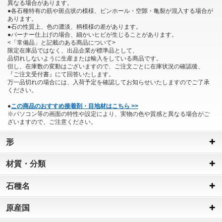
異なる場合があります。
●各石種特有の筋や斑点状の模様、ピンホール・空隙・亀裂が混入する場合が
あります。
●石の性質上、色の濃淡、柄模様の差があります。
●バーナー仕上げの場合、細かいヒビが生じることがあります。
<「常備品」と記載のある商品について>
限定在庫品ではなく、出品企業が標準品として、
品切れしないように生産または輸入をしている商品です。
但し、在庫数の変動はございますので、ご注文ごとに在庫状況の確認後、
『ご注文受付書』にて回答いたします。
万一品切れの場合には、入荷予定を確認してお知らせいたしますのでご了承
ください。
●
この商品のおすすめ接着剤・目地材はこちら >>
※パソコン等の画面の特性や設定により、実物の色や質感と異なる場合がご
ざいますので、ご注意ください。
形
材質・分類
石種名
原産国