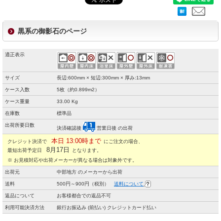
黒系の御影石のページ
適正表示
サイズ
長辺:600mm × 短辺:300mm × 厚み:13mm
ケース入数
5枚（約0.899m2）
ケース重量
33.00 Kg
在庫数
標準品
出荷所要日数
決済確認後
営業日後 の出荷
本日 13:00時まで
クレジット決済で
にご注文の場合、
8月17日
最短出荷予定日
となります。
※ お見積対応や出荷メーカーが異なる場合は対象外です。
出荷元
中部地方 のメーカーから出荷
送料
500円～900円（税別）
送料について
返品について
お客様都合での返品不可
利用可能決済方法
銀行お振込み (前払い) クレジットカード払い