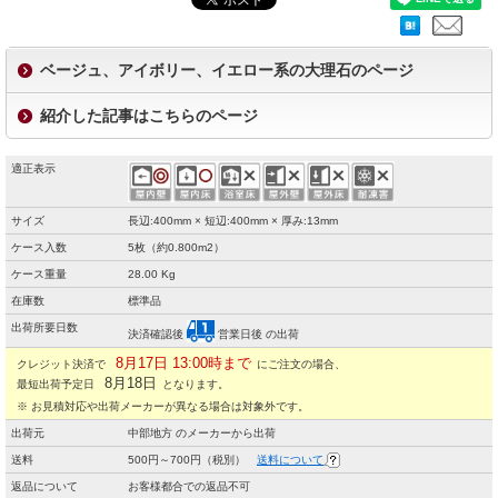
ベージュ、アイボリー、イエロー系の大理石のページ
紹介した記事はこちらのページ
適正表示
サイズ
長辺:400mm × 短辺:400mm × 厚み:13mm
ケース入数
5枚（約0.800m2）
ケース重量
28.00 Kg
在庫数
標準品
出荷所要日数
決済確認後
営業日後 の出荷
8月17日 13:00時まで
クレジット決済で
にご注文の場合、
8月18日
最短出荷予定日
となります。
※ お見積対応や出荷メーカーが異なる場合は対象外です。
出荷元
中部地方 のメーカーから出荷
送料
500円～700円（税別）
送料について
返品について
お客様都合での返品不可