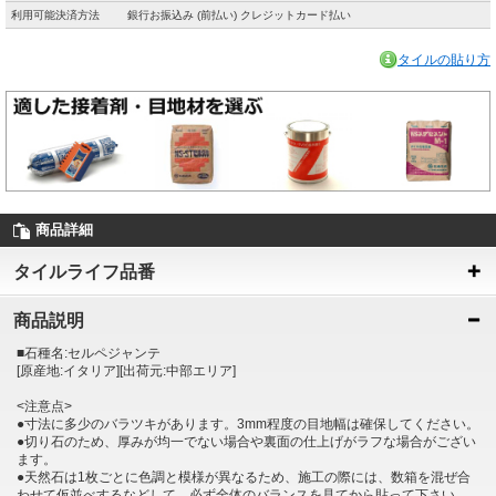
利用可能決済方法
銀行お振込み (前払い) クレジットカード払い
タイルの貼り方
商品詳細
タイルライフ品番
商品説明
■石種名:セルペジャンテ
[原産地:イタリア][出荷元:中部エリア]
<注意点>
●寸法に多少のバラツキがあります。3mm程度の目地幅は確保してください。
●切り石のため、厚みが均一でない場合や裏面の仕上げがラフな場合がござい
ます。
●天然石は1枚ごとに色調と模様が異なるため、施工の際には、数箱を混ぜ合
わせて仮並べするなどして、必ず全体のバランスを見てから貼って下さい。