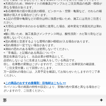
●天然石のため、Webサイトの画像及びサンプルとご注文商品の色調・模様が
異なる場合があります。
●各石種特有の筋や斑点状の模様、ピンホール・空隙・亀裂など、それらの補
修跡が混入する場合がございます。
●上記の空隙や亀裂などの部分は特に強度が低いため、施工には充分ご注意く
ださい。
●大理石は外部や水のかかる場所に使用した場合、経年変化で表面光沢は薄れ
ます。
●酸に弱いため、施工後及びメンテナンス時は、酸性洗剤・カビ取り剤などは
使用しないでください。
●流れ模様と交差するような透明の脈(=模様)が入る場合があります。
●流れ模様が一定でない場合があります。
●凍結の恐れのある場所には使用しないでください。
<「常備品」と記載のある商品について>
限定在庫品ではなく、出品企業が標準品として、
品切れしないように生産または輸入をしている商品です。
但し、在庫数の変動はございますので、ご注文ごとに在庫状況の確認後、
『ご注文受付書』にて回答いたします。
万一品切れの場合には、入荷予定を確認してお知らせいたしますのでご了承
ください。
●
この商品のおすすめ接着剤・目地材はこちら >>
※パソコン等の画面の特性や設定により、実物の色や質感と異なる場合がご
ざいますので、ご注意ください。
形