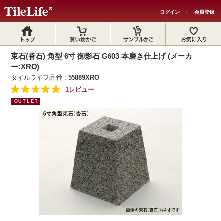
ログイン
・
会員登録
束石(沓石) 角型 6寸 御影石 G603 本磨き仕上げ (メーカ
ー:XRO)
タイルライフ品番 :
55889XRO
1レビュー
OUTLET