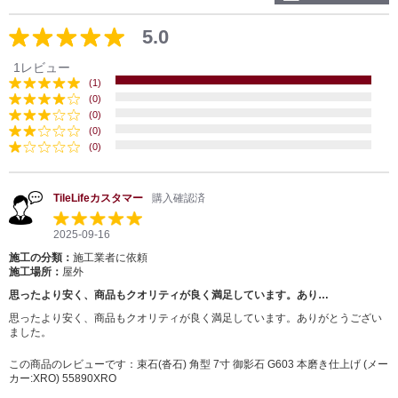
5.0
1レビュー
(1)
(0)
(0)
(0)
(0)
TileLifeカスタマー
購入確認済
2025-09-16
施工の分類：
施工業者に依頼
施工場所：
屋外
思ったより安く、商品もクオリティが良く満足しています。あり…
思ったより安く、商品もクオリティが良く満足しています。ありがとうござい
ました。
この商品のレビューです：
束石(沓石) 角型 7寸 御影石 G603 本磨き仕上げ (メー
カー:XRO) 55890XRO