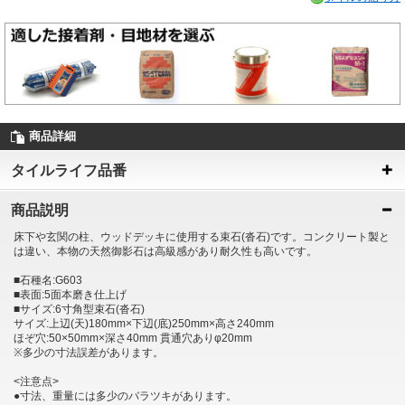
商品詳細
タイルライフ品番
商品説明
床下や玄関の柱、ウッドデッキに使用する束石(沓石)です。コンクリート製と
は違い、本物の天然御影石は高級感があり耐久性も高いです。
■石種名:G603
■表面:5面本磨き仕上げ
■サイズ:6寸角型束石(沓石)
サイズ:上辺(天)180mm×下辺(底)250mm×高さ240mm
ほぞ穴:50×50mm×深さ40mm 貫通穴ありφ20mm
※多少の寸法誤差があります。
<注意点>
●寸法、重量には多少のバラツキがあります。