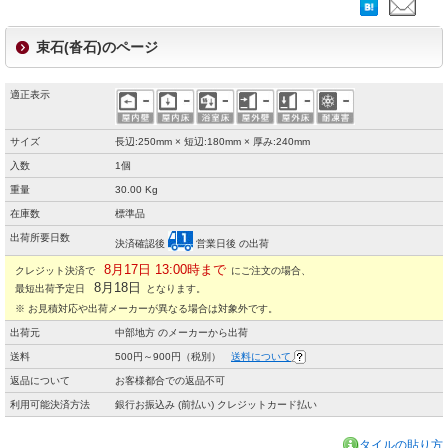
束石(沓石)のページ
適正表示
サイズ
長辺:250mm × 短辺:180mm × 厚み:240mm
入数
1個
重量
30.00 Kg
在庫数
標準品
出荷所要日数
決済確認後
営業日後 の出荷
8月17日 13:00時まで
クレジット決済で
にご注文の場合、
8月18日
最短出荷予定日
となります。
※ お見積対応や出荷メーカーが異なる場合は対象外です。
出荷元
中部地方 のメーカーから出荷
送料
500円～900円（税別）
送料について
返品について
お客様都合での返品不可
利用可能決済方法
銀行お振込み (前払い) クレジットカード払い
タイルの貼り方