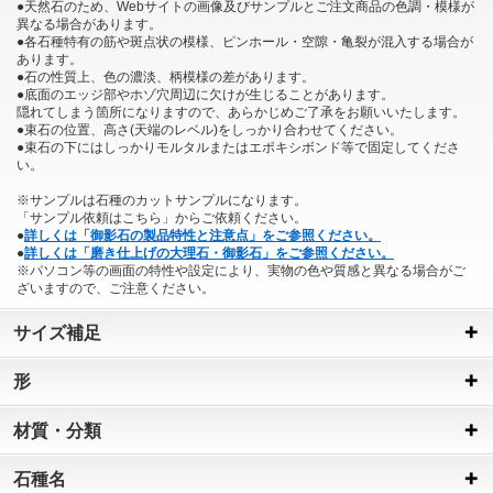
●天然石のため、Webサイトの画像及びサンプルとご注文商品の色調・模様が
異なる場合があります。
●各石種特有の筋や斑点状の模様、ピンホール・空隙・亀裂が混入する場合が
あります。
●石の性質上、色の濃淡、柄模様の差があります。
●底面のエッジ部やホゾ穴周辺に欠けが生じることがあります。
隠れてしまう箇所になりますので、あらかじめご了承をお願いいたします。
●束石の位置、高さ(天端のレベル)をしっかり合わせてください。
●束石の下にはしっかりモルタルまたはエポキシボンド等で固定してくださ
い。
※サンプルは石種のカットサンプルになります。
「サンプル依頼はこちら」からご依頼ください。
●
詳しくは「御影石の製品特性と注意点」をご参照ください。
●
詳しくは「磨き仕上げの大理石・御影石」をご参照ください。
※パソコン等の画面の特性や設定により、実物の色や質感と異なる場合がご
ざいますので、ご注意ください。
サイズ補足
形
材質・分類
石種名