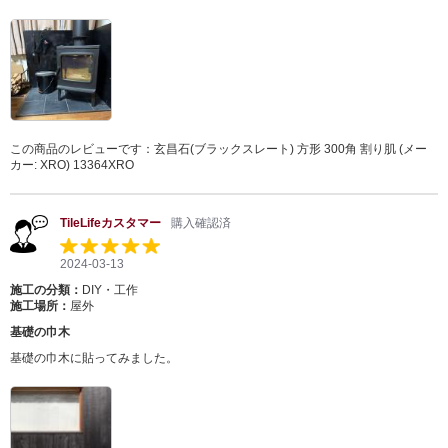
この商品のレビューです：
玄昌石(ブラックスレート) 方形 300角 割り肌 (メー
カー: XRO) 13364XRO
TileLifeカスタマー
購入確認済
2024-03-13
施工の分類：
DIY・工作
施工場所：
屋外
基礎の巾木
基礎の巾木に貼ってみました。