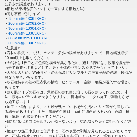
に多少の誤差があります。)
■梱包:結束梱包(PPバンドで一束にする梱包方法)
■同じ石種で別サイズ
・
150mm角(13361XRO)
・
200mm角(13362XRO)
・
300mm角(13364XRO)
・
400mm角(13365XRO)
・
600×300mm(13366XRO)
・
600mm角(13367XRO)
<注意点>
●石材の性質上、寸法、カネテに多少の誤差がありますので、目地幅は必ず
10mm以上お取りください。
●天然石は1枚ごとに色調と模様が異なるため、施工の際には、数箱を混ぜ合
わせて仮並べするなどして、必ず全体のバランスを見てから貼って下さい。
●天然石のため、Webサイトの画像及びサンプルとご注文商品の色調・模様が
異なる場合があります。
●各石種特有の筋や斑点状の模様、ピンホール・空隙・亀裂が混入する場合が
あります。
●割り肌タイプの石材は、天然石の割れ目に沿って石を割って作るため、寸
法・厚さのバラツキが大きくなります。目地幅やモルタル施工で調整しなが
ら施工願います。
●加工上の理由により、ノミ跡が残っている場合や汚れ・サビ等が付着してい
る場合があります。また、裏表の判断は、両面に凹凸があるため、色調・模
様・亀裂・面状等で行ってください。
●目地詰めは表面にモルタルが残らないよう、拭き取りを充分に行ってくださ
い。
●輸送中や施工中及びご使用中に、石の表面の剥離が見られることがあります
が、石材の劣化ではなく、割り肌石材の性質によるものとご理解ください。