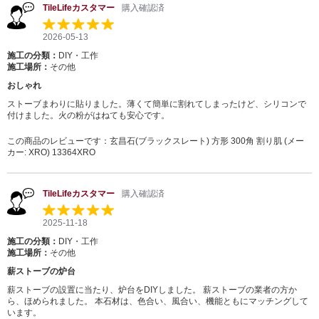
TileLifeカスタマー
購入確認済
2026-05-13
施工の分類：
DIY・工作
施工場所：
その他
おしゃれ
ストーブまわりに貼りました。薄くて簡単に割れてしまったけど、シリコンで
付けました。火の粉がはねても安心です。
この商品のレビューです：
玄昌石(ブラックスレート) 方形 300角 割り肌 (メー
カー: XRO) 13364XRO
TileLifeカスタマー
購入確認済
2025-11-18
施工の分類：
DIY・工作
施工場所：
その他
薪ストーブの炉台
薪ストーブの設置に当たり、炉台をDIYしました。 薪ストーブの業者の方か
ら、ほめられました。 本石材は、色合い、風合い、機能ともにマッチングして
います。