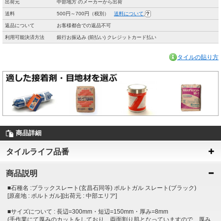
出荷元
中部地方 のメーカーから出荷
送料
500円～700円（税別）
送料について
返品について
お客様都合での返品不可
利用可能決済方法
銀行お振込み (前払い) クレジットカード払い
タイルの貼り方
商品詳細
タイルライフ品番
商品説明
■石種名 :ブラックスレート(玄昌石同等) ポルトガル スレート(ブラック)
[原産地 : ポルトガル][出荷元 : 中部エリア]
■サイズについて : 長辺=300mm・短辺=150mm・厚み=8mm
(手作業にて厚みのカットをしており、両面割り肌となっていますので、厚み