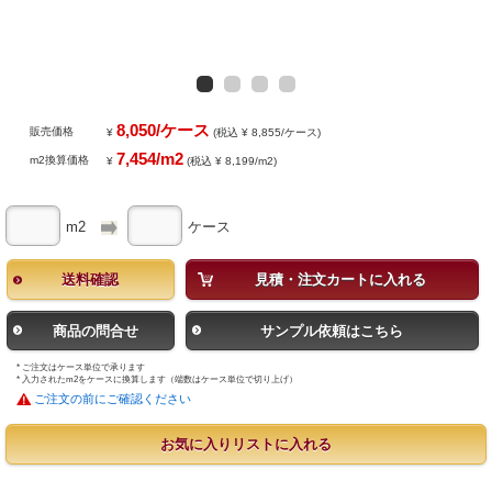
8,050/ケース
販売価格
¥
(税込 ¥ 8,855/ケース)
7,454/m2
m2換算価格
¥
(税込 ¥ 8,199/m2)
m2
ケース
送料確認
見積・注文カートに入れる
商品の問合せ
サンプル依頼はこちら
* ご注文はケース単位で承ります
* 入力されたm2をケースに換算します（端数はケース単位で切り上げ）
ご注文の前にご確認ください
お気に入りリストに入れる