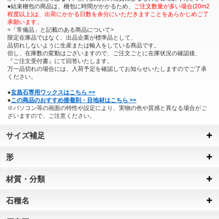
●結束梱包の商品は、梱包に時間がかかるため、
ご注文数量が多い場合(20m2
程度以上)は、出荷にかかる日数を余分にいただきますことをあらかじめご了
承願います。
<「常備品」と記載のある商品について>
限定在庫品ではなく、出品企業が標準品として、
品切れしないように生産または輸入をしている商品です。
但し、在庫数の変動はございますので、ご注文ごとに在庫状況の確認後、
『ご注文受付書』にて回答いたします。
万一品切れの場合には、入荷予定を確認してお知らせいたしますのでご了承
ください。
●
玄昌石専用ワックスはこちら >>
●
この商品のおすすめ接着剤・目地材はこちら >>
※パソコン等の画面の特性や設定により、実物の色や質感と異なる場合がご
ざいますので、ご注意ください。
サイズ補足
形
材質・分類
石種名