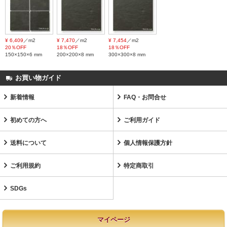
¥ 6,409
／m2
¥ 7,470
／m2
¥ 7,454
／m2
20％OFF
18％OFF
18％OFF
150×150×6 mm
200×200×8 mm
300×300×8 mm
お買い物ガイド
新着情報
FAQ・お問合せ
初めての方へ
ご利用ガイド
送料について
個人情報保護方針
ご利用規約
特定商取引
SDGs
マイページ