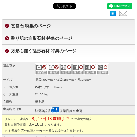
玄昌石 特集のページ
割り肌の方形石材 特集のページ
方形も揃う乱形石材 特集のページ
適正表示
サイズ
長辺:300mm × 短辺:150mm × 厚み:8mm
ケース入数
24枚（約1.080m2）
ケース重量
21.60 Kg
在庫数
標準品
出荷所要日数
決済確認後
営業日後 の出荷
8月17日 13:00時まで
クレジット決済で
にご注文の場合、
8月18日
最短出荷予定日
となります。
※ お見積対応や出荷メーカーが異なる場合は対象外です。