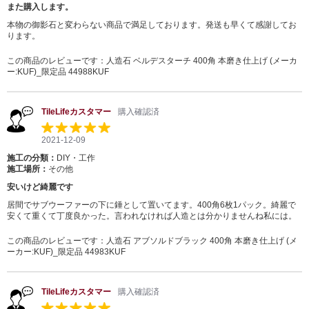
また購入します。
本物の御影石と変わらない商品で満足しております。発送も早くて感謝してお
ります。
この商品のレビューです：
人造石 ベルデスターチ 400角 本磨き仕上げ (メーカ
ー:KUF)_限定品 44988KUF
TileLifeカスタマー
購入確認済
2021-12-09
施工の分類：
DIY・工作
施工場所：
その他
安いけど綺麗です
居間でサブウーファーの下に錘として置いてます。400角6枚1パック。綺麗で
安くて重くて丁度良かった。言われなければ人造とは分かりませんね私には。
この商品のレビューです：
人造石 アブソルドブラック 400角 本磨き仕上げ (メ
ーカー:KUF)_限定品 44983KUF
TileLifeカスタマー
購入確認済