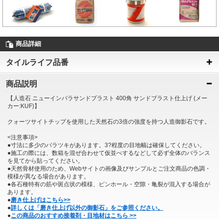
商品詳細
タイルライフ品番
商品説明
【人造石 ニューインパラサンドブラスト 400角 サンドブラスト仕上げ (メー
カー:KUF)】
クォーツサイトチップを使用した天然石の3倍の強度を持つ人造御影石です。
<注意事項>
●寸法に多少のバラツキがあります。3?程度の目地幅は確保してください。
●施工の際には、数箱を混ぜ合わせて仮並べするなどして必ず全体のバランス
を見てから貼ってください。
●天然骨材使用のため、Webサイトの画像及びサンプルとご注文商品の色調・
模様が異なる場合があります。
●各石種特有の筋や斑点状の模様、ピンホール・空隙・亀裂が混入する場合が
あります。
●
磨き仕上げはこちら>>
●
詳しくは「磨き仕上げ以外の御影石」をご参照ください。
●
この商品のおすすめ接着剤・目地材はこちら >>