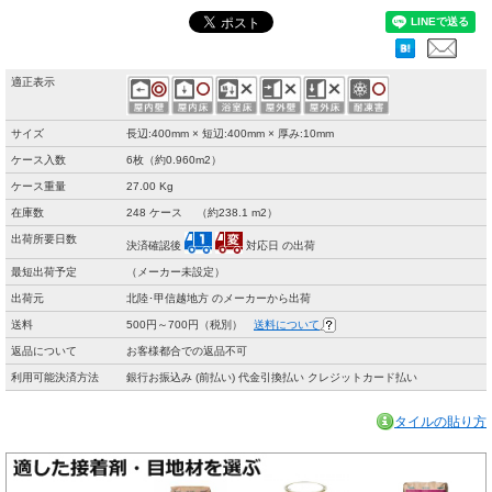
適正表示
サイズ
長辺:400mm × 短辺:400mm × 厚み:10mm
ケース入数
6枚（約0.960m2）
ケース重量
27.00 Kg
在庫数
248 ケース （約238.1 m2）
出荷所要日数
決済確認後
対応日 の出荷
最短出荷予定
（メーカー未設定）
出荷元
北陸･甲信越地方 のメーカーから出荷
送料
500円～700円（税別）
送料について
返品について
お客様都合での返品不可
利用可能決済方法
銀行お振込み (前払い) 代金引換払い クレジットカード払い
タイルの貼り方