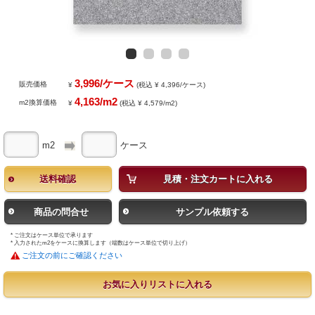
3,996/ケース
販売価格
¥
(税込 ¥ 4,396/ケース)
4,163/m2
m2換算価格
¥
(税込 ¥ 4,579/m2)
m2
ケース
送料確認
見積・注文カートに入れる
商品の問合せ
サンプル依頼する
* ご注文はケース単位で承ります
* 入力されたm2をケースに換算します（端数はケース単位で切り上げ）
ご注文の前にご確認ください
お気に入りリストに入れる