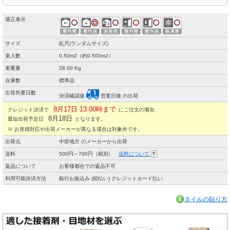
適正表示
サイズ
乱尺(ランダムサイズ)
束入数
0.50m2（約0.500m2）
束重量
28.00 Kg
在庫数
標準品
出荷所要日数
決済確認後
営業日後 の出荷
8月17日 13:00時まで
クレジット決済で
にご注文の場合、
8月18日
最短出荷予定日
となります。
※ お見積対応や出荷メーカーが異なる場合は対象外です。
出荷元
中部地方 のメーカーから出荷
送料
500円～700円（税別）
送料について
返品について
お客様都合での返品不可
利用可能決済方法
銀行お振込み (前払い) クレジットカード払い
タイルの貼り方