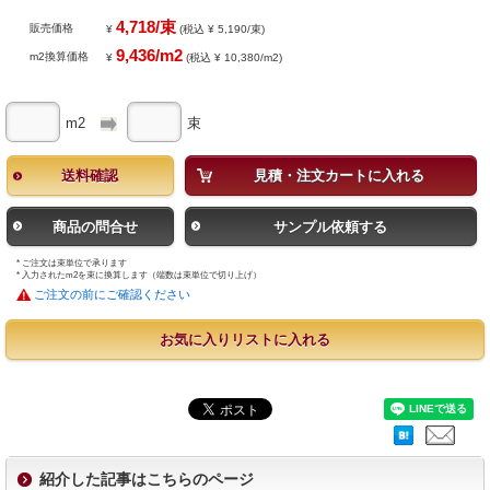
4,718/束
販売価格
¥
(税込 ¥ 5,190/束)
9,436/m2
m2換算価格
¥
(税込 ¥ 10,380/m2)
m2
束
送料確認
見積・注文カートに入れる
商品の問合せ
サンプル依頼する
* ご注文は束単位で承ります
* 入力されたm2を束に換算します（端数は束単位で切り上げ）
ご注文の前にご確認ください
お気に入りリストに入れる
紹介した記事はこちらのページ