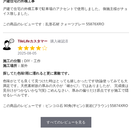
戸建住宅の外構工事
戸建て住宅の外構工事で駐車場のアクセントで使用しました。 御施主様がチョ
イス致しました。
この商品のレビューです：
乱形石材 クォーツグレー 55876XRO
TileLifeカスタマー
購入確認済
2025-08-05
施工の分類：
DIY・工作
施工場所：
屋外
探してた色味!雨に濡れると更に素敵です。
色味がとても良くて見つけた時はとっても嬉しかったです!勿論使ってみても大
満足です。天然素材故の厚みの大小が「確かに!」ではありましたが、 完成後は
見分けがつかないかな?(笑) ごめんなさい、厚みの偏りだけ原点ですが施工で隠
せるレベルです。
この商品のレビューです：
ピンコロ石 90角(半ピン) 斑岩(ブラウン) 55874XRO
すべてのレビューを見る