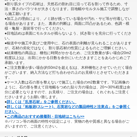
●割り肌タイプの石材は、天然石の割れ目に沿って石を割って作るため、寸
法・厚さのバラツキが大きくなります。目地幅やモルタル施工で調整しなが
ら施工願います。
●加工上の理由により、ノミ跡が残っている場合や汚れ・サビ等が付着してい
る場合があります。また、裏表の判断は、両面に凹凸があるため、色調・模
様・亀裂・面状等で行ってください。
●目地詰めは表面にモルタルが残らないよう、拭き取りを充分に行ってくださ
い。
●輸送中や施工中及びご使用中に、石の表面の剥離が見られることがあります
が、石材の劣化ではなく、割り肌石材の性質によるものとご理解ください。
●結束梱包の商品は、梱包に時間がかかるため、ご注文数量が多い場合(20m2
程度以上)は、出荷にかかる日数を余分にいただきますことをあらかじめご了
承願います。
●ご注文数量が多い場合(約50m2を超える)は、木枠梱包とさせていただく場合
がございます、納入方法など打ち合わせの上のお見積りとさせていただきま
す。
●ケース入数は石の形を整えないで施工した場合のm2数量です。下記画像の
ように、石の形を整えて目地幅をつめた貼り方の場合は、20〜30%程度は余
分に必要となりますので、お見積り、ご注文の場合は、くれぐれもご注意く
ださいますようお願い致します。
●
詳しくは「乱形石材」をご参照ください。
●
詳しくは「粘板岩(スレート)、石英岩などの製品特性と注意点」をご参照く
ださい。
●
この商品のおすすめ接着剤・目地材はこちら>>
※パソコン等の画面の特性や設定により、実物の色や質感と異なる場合がご
ざいますので、ご注意ください。