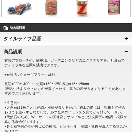
商品詳細
タイルライフ品番
商品説明
玄関アプローチや、駐車場、ガーデニングなどのエクステリアを、乱形石で
ナチュラルな空間を演出できます。
■石種名 : クォーツブラック乱形
長辺=300〜400mm 短辺=150〜250 厚み=15〜25mm
(表記寸法より小さいものが混ざったり、厚みの差が大きくなることがありま
すのでご了承願います。)
<注意点>
●天然石は1枚ごとに色調と模様が異なるため、施工の際には、数箱を混ぜ合
わせて仮並べするなどして、必ず全体のバランスを見てから貼って下さい。
●天然石のため、Webサイトの画像及びサンプルとご注文商品の色調・模様が
異なる場合があります。
●各石種特有の筋や斑点状の模様、ピンホール・空隙・亀裂が混入する場合が
あります。