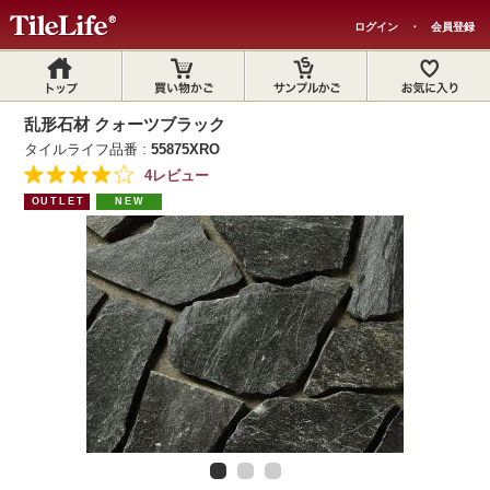
ログイン
・
会員登録
乱形石材 クォーツブラック
タイルライフ品番 :
55875XRO
4レビュー
OUTLET
NEW