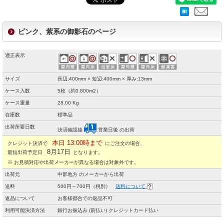
ピンク、紫系の御影石のページ
適正表示
サイズ
長辺:400mm × 短辺:400mm × 厚み:13mm
ケース入数
5枚（約0.800m2）
ケース重量
28.00 Kg
在庫数
標準品
出荷所要日数
決済確認後
営業日後 の出荷
本日 13:00時まで
クレジット決済で
にご注文の場合、
8月17日
最短出荷予定日
となります。
※ お見積対応や出荷メーカーが異なる場合は対象外です。
出荷元
中部地方 のメーカーから出荷
送料
500円～700円（税別）
送料について
返品について
お客様都合での返品不可
利用可能決済方法
銀行お振込み (前払い) クレジットカード払い