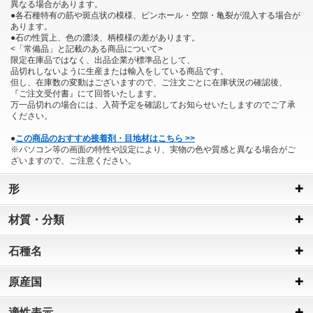
異なる場合があります。
●各石種特有の筋や斑点状の模様、ピンホール・空隙・亀裂が混入する場合が
あります。
●石の性質上、色の濃淡、柄模様の差があります。
<「常備品」と記載のある商品について>
限定在庫品ではなく、出品企業が標準品として、
品切れしないように生産または輸入をしている商品です。
但し、在庫数の変動はございますので、ご注文ごとに在庫状況の確認後、
『ご注文受付書』にて回答いたします。
万一品切れの場合には、入荷予定を確認してお知らせいたしますのでご了承
ください。
●
この商品のおすすめ接着剤・目地材はこちら >>
※パソコン等の画面の特性や設定により、実物の色や質感と異なる場合がご
ざいますので、ご注意ください。
形
材質・分類
石種名
原産国
適性表示