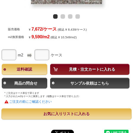
7,672/ケース
販売価格
¥
(税込 ¥ 8,439/ケース)
9,590/m2
m2換算価格
¥
(税込 ¥ 10,549/m2)
m2
ケース
送料確認
見積・注文カートに入れる
商品の問合せ
サンプル依頼はこちら
* ご注文はケース単位で承ります
* 入力されたm2をケースに換算します（端数はケース単位で切り上げ）
ご注文の前にご確認ください
お気に入りリストに入れる