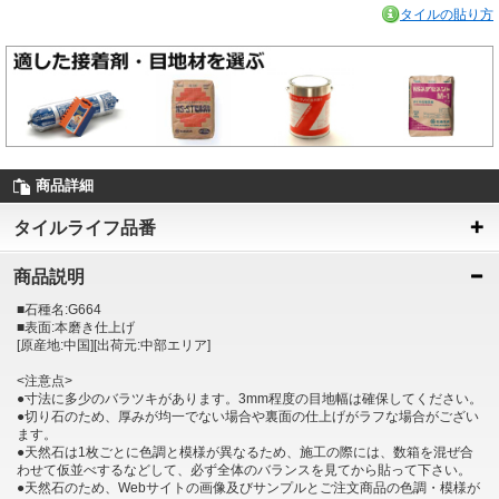
タイルの貼り方
商品詳細
タイルライフ品番
商品説明
■石種名:G664
■表面:本磨き仕上げ
[原産地:中国][出荷元:中部エリア]
<注意点>
●寸法に多少のバラツキがあります。3mm程度の目地幅は確保してください。
●切り石のため、厚みが均一でない場合や裏面の仕上げがラフな場合がござい
ます。
●天然石は1枚ごとに色調と模様が異なるため、施工の際には、数箱を混ぜ合
わせて仮並べするなどして、必ず全体のバランスを見てから貼って下さい。
●天然石のため、Webサイトの画像及びサンプルとご注文商品の色調・模様が