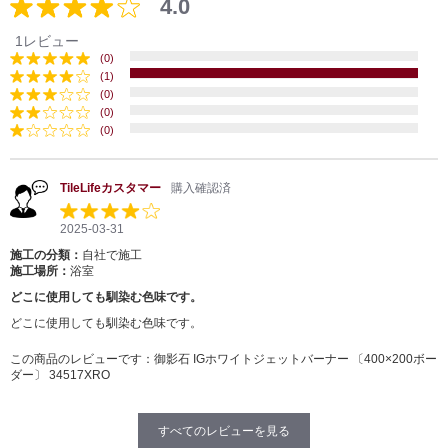
4.0
1レビュー
(0)
(1)
(0)
(0)
(0)
TileLifeカスタマー
購入確認済
2025-03-31
施工の分類：
自社で施工
施工場所：
浴室
どこに使用しても馴染む色味です。
どこに使用しても馴染む色味です。
この商品のレビューです：
御影石 IGホワイトジェットバーナー 〔400×200ボー
ダー〕 34517XRO
すべてのレビューを見る