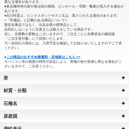
異なる場合があります。
●各石種特有の筋や斑点状の模様、ピンホール・空隙・亀裂が混入する場合が
あります。
●石の性質上、ピンクスポットやスジ又は、黒スジが入る場合があります。
<「常備品」と記載のある商品について>
限定在庫品ではなく、出品企業が標準品として、
品切れしないように生産または輸入をしている商品です。
但し、在庫数の変動はございますので、ご注文ごとに在庫状況の確認後、
『ご注文受付書』にて回答いたします。
万一品切れの場合には、入荷予定を確認してお知らせいたしますのでご了承
ください。
●
この商品のおすすめ接着剤・目地材はこちら >>
※パソコン等の画面の特性や設定により、実物の色や質感と異なる場合がご
ざいますので、ご注意ください。
形
材質・分類
石種名
原産国
適性表示