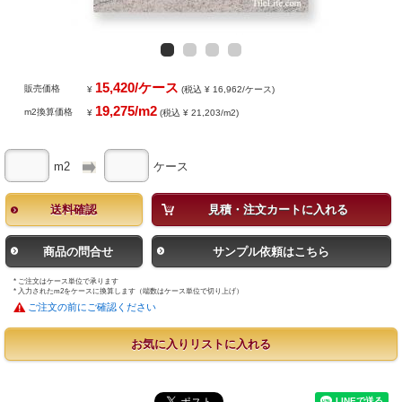
15,420/ケース
販売価格
¥
(税込 ¥ 16,962/ケース)
19,275/m2
m2換算価格
¥
(税込 ¥ 21,203/m2)
m2
ケース
送料確認
見積・注文カートに入れる
商品の問合せ
サンプル依頼はこちら
* ご注文はケース単位で承ります
* 入力されたm2をケースに換算します（端数はケース単位で切り上げ）
ご注文の前にご確認ください
お気に入りリストに入れる