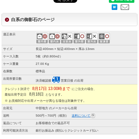
白系の御影石のページ
適正表示
サイズ
長辺:400mm × 短辺:400mm × 厚み:13mm
ケース入数
5枚（約0.800m2）
ケース重量
27.00 Kg
在庫数
標準品
出荷所要日数
決済確認後
営業日後 の出荷
8月17日 13:00時まで
クレジット決済で
にご注文の場合、
8月18日
最短出荷予定日
となります。
※ お見積対応や出荷メーカーが異なる場合は対象外です。
出荷元
中部地方 のメーカーから出荷
送料
500円～700円（税別）
送料について
返品について
お客様都合での返品不可
利用可能決済方法
銀行お振込み (前払い) クレジットカード払い