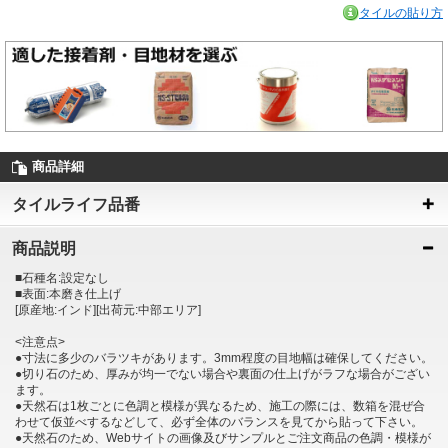
タイルの貼り方
商品詳細
タイルライフ品番
商品説明
■石種名:設定なし
■表面:本磨き仕上げ
[原産地:インド][出荷元:中部エリア]
<注意点>
●寸法に多少のバラツキがあります。3mm程度の目地幅は確保してください。
●切り石のため、厚みが均一でない場合や裏面の仕上げがラフな場合がござい
ます。
●天然石は1枚ごとに色調と模様が異なるため、施工の際には、数箱を混ぜ合
わせて仮並べするなどして、必ず全体のバランスを見てから貼って下さい。
●天然石のため、Webサイトの画像及びサンプルとご注文商品の色調・模様が