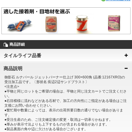
商品詳細
タイルライフ品番
商品説明
御影石 ルナパール ジェットバーナー仕上げ 300×600角 (品番:12167XRO)の
受注加工品です。〔形状名:長辺2辺サンドブラスト〕
<注意点>
●平物と同じロットをご希望の場合は、平物と同じ注文カートでご注文くださ
い。
●石目模様に流れなどがある石材で、加工の方向性にご指定がある場合はご注
文後にお問い合わせください。
●繁忙期や数量によっては、表示の出荷所要日数の通りでない場合がありま
す。
●受注生産のため、ご注文確定後の変更・取消は一切承りかねます。
●厚みが表示寸法よりも上下するものが含まれる場合があります。
●製品裏面の角や辺に欠けがある場合がございます。