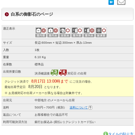
白系の御影石のページ
適正表示
サイズ
長辺:600mm × 短辺:300mm × 厚み:13mm
入数
1枚
重量
6.10 Kg
在庫数
標準品
出荷所要日数
決済確認後
対応日 の出荷
8月17日 13:00時まで
クレジット決済で
にご注文の場合、
8月20日
最短出荷予定日
となります。
※ お見積対応や出荷メーカーが異なる場合は対象外です。
出荷元
中部地方 のメーカーから出荷
送料
500円～700円（税別）
送料について
返品について
お客様都合での返品不可
利用可能決済方法
銀行お振込み (前払い) クレジットカード払い
タイルの貼り方