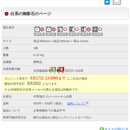
白系の御影石のページ
適正表示
サイズ
長辺:600mm × 短辺:300mm × 厚み:13mm
入数
1枚
重量
6.10 Kg
在庫数
標準品
出荷所要日数
決済確認後
対応日 の出荷
8月17日 13:00時まで
クレジット決済で
にご注文の場合、
8月20日
最短出荷予定日
となります。
※ お見積対応や出荷メーカーが異なる場合は対象外です。
出荷元
中部地方 のメーカーから出荷
送料
500円～700円（税別）
送料について
返品について
お客様都合での返品不可
利用可能決済方法
銀行お振込み (前払い) クレジットカード払い
タイルの貼り方