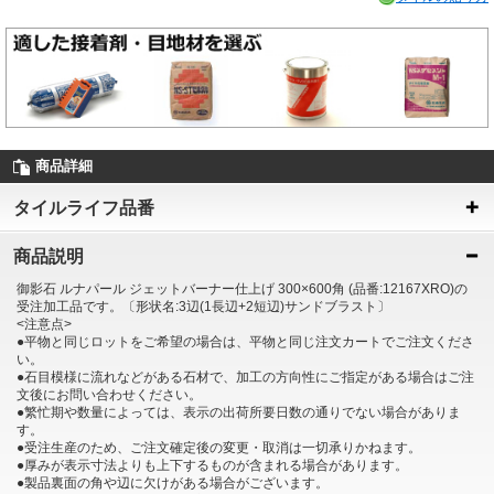
商品詳細
タイルライフ品番
商品説明
御影石 ルナパール ジェットバーナー仕上げ 300×600角 (品番:12167XRO)の
受注加工品です。〔形状名:3辺(1長辺+2短辺)サンドブラスト〕
<注意点>
●平物と同じロットをご希望の場合は、平物と同じ注文カートでご注文くださ
い。
●石目模様に流れなどがある石材で、加工の方向性にご指定がある場合はご注
文後にお問い合わせください。
●繁忙期や数量によっては、表示の出荷所要日数の通りでない場合がありま
す。
●受注生産のため、ご注文確定後の変更・取消は一切承りかねます。
●厚みが表示寸法よりも上下するものが含まれる場合があります。
●製品裏面の角や辺に欠けがある場合がございます。