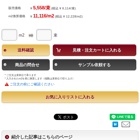
5,558/束
販売価格
¥
(税込 ¥ 6,114/束)
11,116/m2
m2換算価格
¥
(税込 ¥ 12,228/m2)
m2
束
送料確認
見積・注文カートに入れる
商品の問合せ
サンプル依頼する
* ご注文は束単位で承ります
* 入力されたm2を束に換算します（端数は束単位で切り上げ）
ご注文の前にご確認ください
お気に入りリストに入れる
紹介した記事はこちらのページ