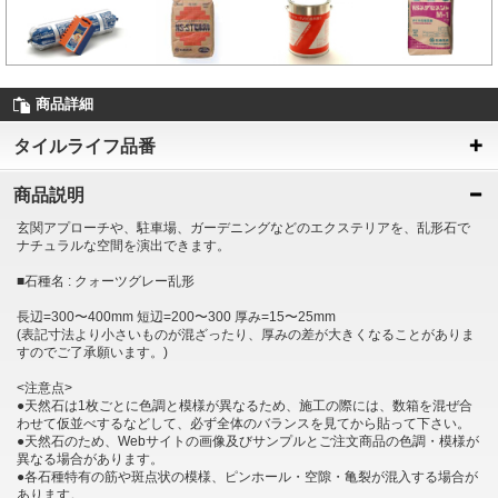
商品詳細
タイルライフ品番
商品説明
玄関アプローチや、駐車場、ガーデニングなどのエクステリアを、乱形石で
ナチュラルな空間を演出できます。
■石種名 : クォーツグレー乱形
長辺=300〜400mm 短辺=200〜300 厚み=15〜25mm
(表記寸法より小さいものが混ざったり、厚みの差が大きくなることがありま
すのでご了承願います。)
<注意点>
●天然石は1枚ごとに色調と模様が異なるため、施工の際には、数箱を混ぜ合
わせて仮並べするなどして、必ず全体のバランスを見てから貼って下さい。
●天然石のため、Webサイトの画像及びサンプルとご注文商品の色調・模様が
異なる場合があります。
●各石種特有の筋や斑点状の模様、ピンホール・空隙・亀裂が混入する場合が
あります。