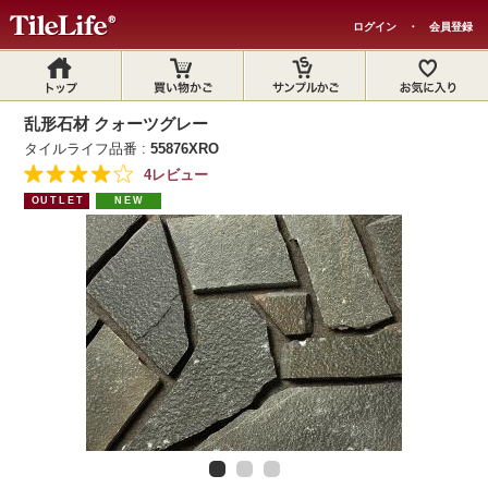
ログイン
・
会員登録
乱形石材 クォーツグレー
タイルライフ品番 :
55876XRO
4レビュー
OUTLET
NEW