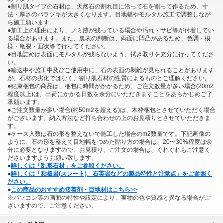
●割り肌タイプの石材は、天然石の割れ目に沿って石を割って作るため、寸
法・厚さのバラツキが大きくなります。目地幅やモルタル施工で調整しなが
ら施工願います。
●加工上の理由により、ノミ跡が残っている場合や汚れ・サビ等が付着してい
る場合があります。また、裏表の判断は、両面に凹凸があるため、色調・模
様・亀裂・面状等で行ってください。
●目地詰めは表面にモルタルが残らないよう、拭き取りを充分に行ってくださ
い。
●輸送中や施工中及びご使用中に、石の表面の剥離が見られることがあります
が、石材の劣化ではなく、割り肌石材の性質によるものとご理解ください。
●結束梱包の商品は、梱包に時間がかかるため、ご注文数量が多い場合(20m2
程度以上)は、出荷にかかる日数を余分にいただきますことをあらかじめご了
承願います。
●ご注文数量が多い場合(約50m2を超える)は、木枠梱包とさせていただく場合
がございます、納入方法など打ち合わせの上のお見積りとさせていただきま
す。
●ケース入数は石の形を整えないで施工した場合のm2数量です。下記画像の
ように、石の形を整えて目地幅をつめた貼り方の場合は、20〜30%程度は余
分に必要となりますので、お見積り、ご注文の場合は、くれぐれもご注意く
ださいますようお願い致します。
●
詳しくは「乱形石材」をご参照ください。
●
詳しくは「粘板岩(スレート)、石英岩などの製品特性と注意点」をご参照く
ださい。
●
この商品のおすすめ接着剤・目地材はこちら>>
※パソコン等の画面の特性や設定により、実物の色や質感と異なる場合がご
ざいますので、ご注意ください。