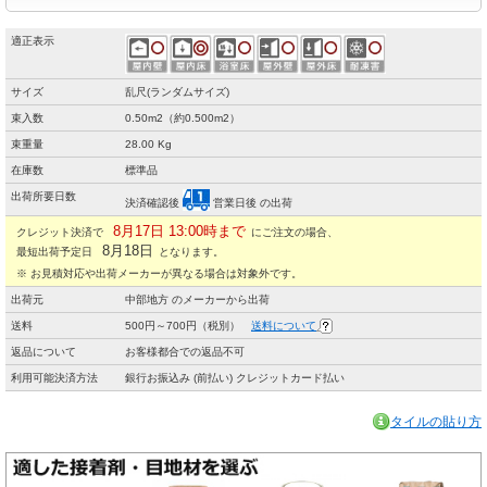
適正表示
サイズ
乱尺(ランダムサイズ)
束入数
0.50m2（約0.500m2）
束重量
28.00 Kg
在庫数
標準品
出荷所要日数
決済確認後
営業日後 の出荷
8月17日 13:00時まで
クレジット決済で
にご注文の場合、
8月18日
最短出荷予定日
となります。
※ お見積対応や出荷メーカーが異なる場合は対象外です。
出荷元
中部地方 のメーカーから出荷
送料
500円～700円（税別）
送料について
返品について
お客様都合での返品不可
利用可能決済方法
銀行お振込み (前払い) クレジットカード払い
タイルの貼り方