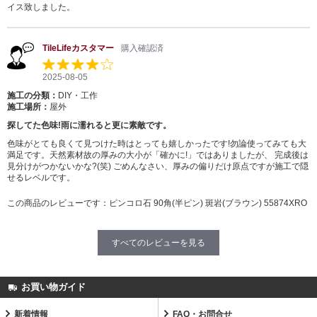
イス致しました。
TileLifeカスタマー
購入確認済
2025-08-05
施工の分類：
DIY・工作
施工場所：
屋外
探してた色味!雨に濡れると更に素敵です。
色味がとても良くて見つけた時はとっても嬉しかったです!勿論使ってみても大
満足です。天然素材故の厚みの大小が「確かに!」ではありましたが、 完成後は
見分けがつかないかな?(笑) ごめんなさい、厚みの偏りだけ原点ですが施工で隠
せるレベルです。
この商品のレビューです：
ピンコロ石 90角(半ピン) 斑岩(ブラウン) 55874XRO
すべてのレビューを見る
お買い物ガイド
新着情報
FAQ・お問合せ