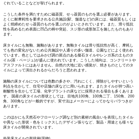
ぐれていることなどが挙げられます。
こうした条件を満たすために磁器質、せっ器質のものを選ぶ必要があります。
とくに耐摩耗性を要求される公共施設(駅、舗道など)の床には、磁器質もしくは
よく焼締めたせっ器質のものを選ぶのがよいとされています。また、滑り抵抗
性を高めるため表面に凹凸の柄や突起、スジ形の成形加工を施したものもあり
ます。
床タイルにも無釉、施釉があります。無釉タイルは滑り抵抗性が高く、摩耗し
ても色の変化がないため公共施設や人通りの多い舗道、公園などによく使われ
ています。色としてはみかげ調の斑点のある擬石タイルやレンガ系の土ものタ
イル(茶・ベージュ)が盛んに使われています。こうした傾向は、コンクリートや
アスファルトにはありません、自然の大地に近い感覚が、焼きものとしてのタ
イルによって演出されるからだろうと思われます。
施釉の床タイルについては色数の多さや、汚れにくく、掃除がしやすいという
利点を生かして、住宅や店舗の床などに用いられます。またタイルが持つ高い
耐酸性を生かして工場、化学プラントの床などに採用される場合も多くありま
す。 国産の床タイルの形状としては、目地共100角、100角二丁、150角、200
角、300角などが一般的ですが、実寸法はメーカーによってかなりバラつきが
あります。
このほかにも天然石やフローリング調など別の素材の風合いを表現したタイル
や異なった形状・色をミックスしたデザイン張りなど、製品・用途とも様々な
床タイルが開発されています。
外装床タイルの形状例(平物)