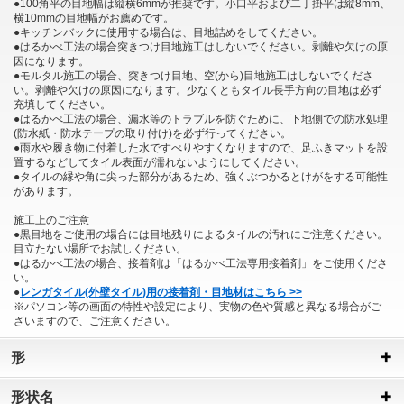
●100角平の目地幅は縦横6mmが推奨です。小口平および二丁掛平は縦8mm、
横10mmの目地幅がお薦めです。
●キッチンバックに使用する場合は、目地詰めをしてください。
●はるかべ工法の場合突きつけ目地施工はしないでください。剥離や欠けの原
因になります。
●モルタル施工の場合、突きつけ目地、空(から)目地施工はしないでくださ
い。剥離や欠けの原因になります。少なくともタイル長手方向の目地は必ず
充填してください。
●はるかべ工法の場合、漏水等のトラブルを防ぐために、下地側での防水処理
(防水紙・防水テープの取り付け)を必ず行ってください。
●雨水や履き物に付着した水ですべりやすくなりますので、足ふきマットを設
置するなどしてタイル表面が濡れないようにしてください。
●タイルの縁や角に尖った部分があるため、強くぶつかるとけがをする可能性
があります。
施工上のご注意
●黒目地をご使用の場合には目地残りによるタイルの汚れにご注意ください。
目立たない場所でお試しください。
●はるかべ工法の場合、接着剤は「はるかべ工法専用接着剤」をご使用くださ
い。
●
レンガタイル(外壁タイル)用の接着剤・目地材はこちら >>
※パソコン等の画面の特性や設定により、実物の色や質感と異なる場合がご
ざいますので、ご注意ください。
形
形状名