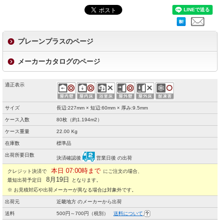
プレーンプラスのページ
メーカーカタログのページ
適正表示
サイズ
長辺:227mm × 短辺:60mm × 厚み:9.5mm
ケース入数
80枚（約1.194m2）
ケース重量
22.00 Kg
在庫数
標準品
出荷所要日数
決済確認後
営業日後 の出荷
本日 07:00時まで
クレジット決済で
にご注文の場合、
8月19日
最短出荷予定日
となります。
※ お見積対応や出荷メーカーが異なる場合は対象外です。
出荷元
近畿地方 のメーカーから出荷
送料
500円～700円（税別）
送料について