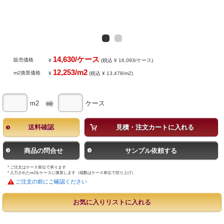
14,630/ケース
販売価格
¥
(税込 ¥ 16,093/ケース)
12,253/m2
m2換算価格
¥
(税込 ¥ 13,478/m2)
m2
ケース
送料確認
見積・注文カートに入れる
商品の問合せ
サンプル依頼する
* ご注文はケース単位で承ります
* 入力されたm2をケースに換算します（端数はケース単位で切り上げ）
ご注文の前にご確認ください
お気に入りリストに入れる