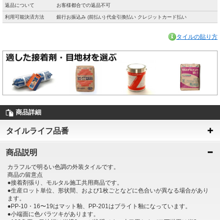
返品について
お客様都合での返品不可
利用可能決済方法
銀行お振込み (前払い) 代金引換払い クレジットカード払い
タイルの貼り方
商品詳細
タイルライフ品番
商品説明
カラフルで明るい色調の外装タイルです。
商品の留意点
●接着剤張り、モルタル施工共用商品です。
●生産ロット単位、形状間、および1枚ごとなどに色合いが異なる場合があり
ます。
●PP‐10・16〜19はマット釉、PP‐201はブライト釉になっています。
●小端面に色バラツキがあります。