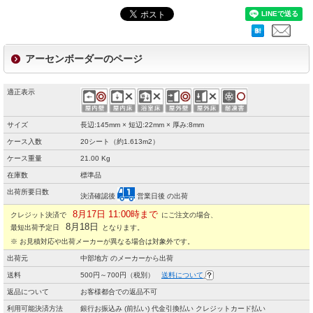
アーセンボーダーのページ
適正表示
サイズ
長辺:145mm × 短辺:22mm × 厚み:8mm
ケース入数
20シート（約1.613m2）
ケース重量
21.00 Kg
在庫数
標準品
出荷所要日数
決済確認後
営業日後 の出荷
8月17日 11:00時まで
クレジット決済で
にご注文の場合、
8月18日
最短出荷予定日
となります。
※ お見積対応や出荷メーカーが異なる場合は対象外です。
出荷元
中部地方 のメーカーから出荷
送料
500円～700円（税別）
送料について
返品について
お客様都合での返品不可
利用可能決済方法
銀行お振込み (前払い) 代金引換払い クレジットカード払い