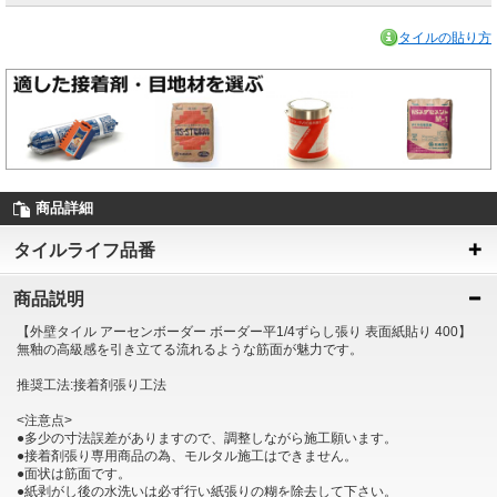
タイルの貼り方
商品詳細
タイルライフ品番
商品説明
【外壁タイル アーセンボーダー ボーダー平1/4ずらし張り 表面紙貼り 400】
無釉の高級感を引き立てる流れるような筋面が魅力です。
推奨工法:接着剤張り工法
<注意点>
●多少の寸法誤差がありますので、調整しながら施工願います。
●接着剤張り専用商品の為、モルタル施工はできません。
●面状は筋面です。
●紙剥がし後の水洗いは必ず行い紙張りの糊を除去して下さい。