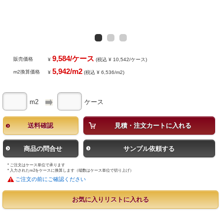
9,584/ケース
販売価格
¥
(税込 ¥ 10,542/ケース)
5,942/m2
m2換算価格
¥
(税込 ¥ 6,536/m2)
m2
ケース
送料確認
見積・注文カートに入れる
商品の問合せ
サンプル依頼する
* ご注文はケース単位で承ります
* 入力されたm2をケースに換算します（端数はケース単位で切り上げ）
ご注文の前にご確認ください
お気に入りリストに入れる