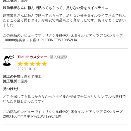
施工場所：
屋外
以前業者さんに頼んで貼ってもらって、足りない分をタイルライ…
以前業者さんに頼んで貼ってもらって、足りない分をタイルライフさんで頼ん
だところ全く同じタイルが格安で商品もよく良かったです。ありがとうござい
ました
この商品のレビューです：
リクシル(INAX) 床タイル ピアッツア OXシリーズ
100mm角裏ネット張り PI-100NET/5 19852LIX
TileLifeカスタマー
購入確認済
2023-10-10
施工の分類：
自社で施工
施工場所：
屋外
見つけた!
どこを探しても見つからなかったタイルが安価で手に入りいサンプルも無料で
いただき嬉しかったです?
この商品のレビューです：
リクシル(INAX) 床タイル ピアッツア OXシリーズ
200X100mm角平 PI-210/3 19914LIX